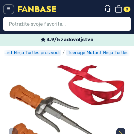
0
Menü
4.9/5 zadovoljstvo
tant Ninja Turtles proizvodi
Teenage Mutant Ninja Turtles k
Ulazak
Registracija
Najnovije proizvodi
Akcija
Ekspresna dostava
Prednarudžbe
Outlet proizvodi