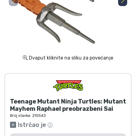
Dostava i plaćanje
TV serija proizvodi
Film proizvodi
Crtani proizvodi
Dvaput kliknite na sliku za povećanje
Anime proizvodi
Gamer proizvodi
Teenage Mutant Ninja Turtles: Mutant
Sportski proizvodi
Mayhem Raphael preobrazbeni Sai
Broj stavke:
215543
Glazbeni proizvodi
Istrčao je