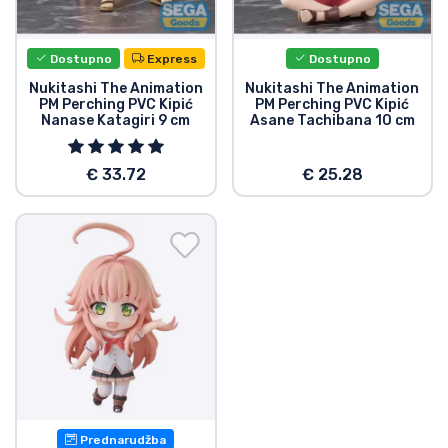
Dostava i plaćanje
Dostupno
Express
Dostupno
TV serija proizvodi
Nukitashi The Animation
Nukitashi The Animation
PM Perching PVC Kipić
PM Perching PVC Kipić
Nanase Katagiri 9 cm
Asane Tachibana 10 cm
Film proizvodi
€ 33.72
€ 25.28
Crtani proizvodi
Anime proizvodi
Gamer proizvodi
Sportski proizvodi
Glazbeni proizvodi
Prednarudžba