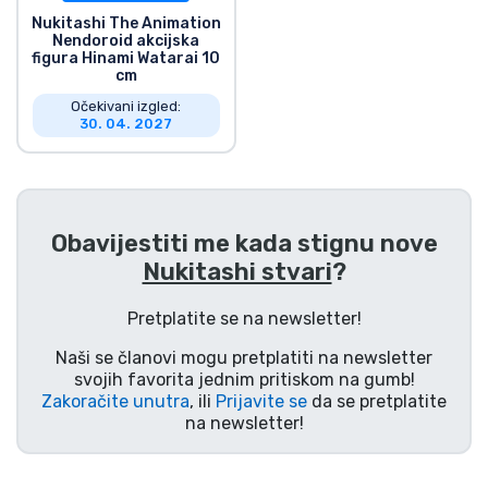
Nukitashi The Animation
Vrste proizvoda
Nendoroid akcijska
figura Hinami Watarai 10
cm
Marke
Očekivani izgled:
30. 04. 2027
Obavijestiti me kada stignu nove
Nukitashi stvari
?
Pretplatite se na newsletter!
Naši se članovi mogu pretplatiti na newsletter
svojih favorita jednim pritiskom na gumb!
Zakoračite unutra
, ili
Prijavite se
da se pretplatite
na newsletter!