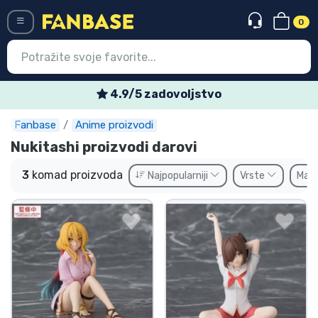
0
Menü
4.9/5 zadovoljstvo
Fanbase
Anime proizvodi
Ulazak
Registracija
Nukitashi proizvodi darovi
Najnovije proizvodi
3
komad proizvoda
Najpopularniji
Vrste
Mar
Akcija
Ekspresna dostava
Prednarudžbe
Outlet proizvodi