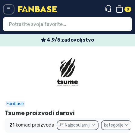
0
Menü
Tjedne posebne ponude
Ulazak
Registracija
Najnovije proizvodi
Akcija
Ekspresna dostava
Fanbase
Prednarudžbe
Tsume proizvodi darovi
Outlet proizvodi
21
komad proizvoda
Najpopularniji
kategorije