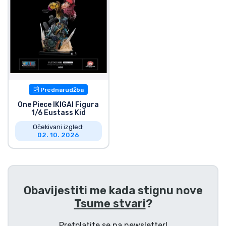
Prednarudžba
One Piece IKIGAI Figura
1/6 Eustass Kid
Očekivani izgled:
02. 10. 2026
Obavijestiti me kada stignu nove
Tsume stvari
?
Pretplatite se na newsletter!