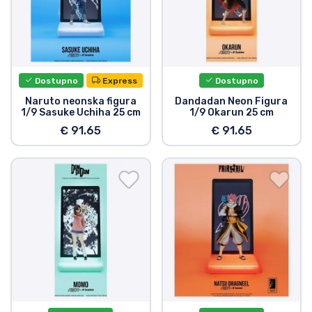
Vrste proizvoda
Marke
Dostupno
Express
Dostupno
Naruto neonska figura
Dandadan Neon Figura
1/9 Sasuke Uchiha 25 cm
1/9 Okarun 25 cm
€ 91.65
€ 91.65