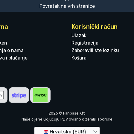
Povratak na vrh stranice
ama
Korisnički račun
Ulazak
ken
Registracija
enja o nama
Zaboravili ste lozinku
a i plaćanje
Košara
2026 © Fanbase Kft.
Naše cijene uključuju PDV ovisno o zemlji isporuke
Hrvatska (EUR)