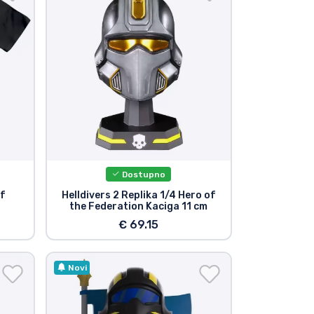
Dostupno
Of
Helldivers 2 Replika 1/4 Hero of
the Federation Kaciga 11 cm
€ 69.15
Novi