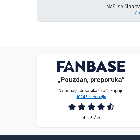
Naši se članov
Za
Bez imena
Kupac
„Pouzdan, preporuka”
2026. 08. 08.
Na temelju desetaka tisuća kupnji i
10748 recenzija
4.93 / 5