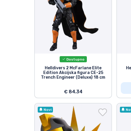
Marke
Dostupno
Helldivers 2 McFarlane Elite
He
Edition Akcijska figura CE-25
Trench Engineer (Deluxe) 18 cm
€ 84.34
Novi
No