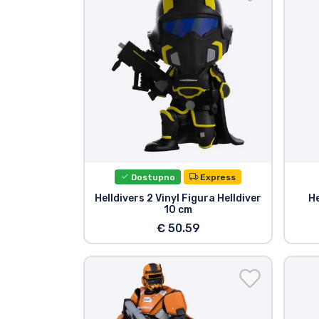
TV serija proizvodi
Film proizvodi
Crtani proizvodi
Anime proizvodi
Dostupno
Express
Gamer proizvodi
Helldivers 2 Vinyl Figura Helldiver
He
10 cm
Sportski proizvodi
€ 50.59
Glazbeni proizvodi
Vrste proizvoda