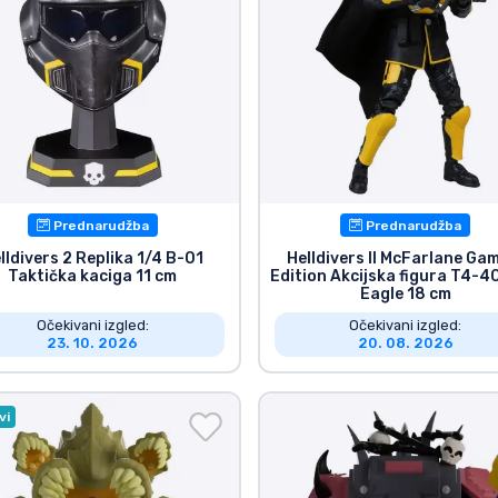
Prednarudžba
Prednarudžba
lldivers 2 Replika 1/4 B-01
Helldivers II McFarlane Ga
Taktička kaciga 11 cm
Edition Akcijska figura T4-4
Eagle 18 cm
Očekivani izgled:
Očekivani izgled:
23. 10. 2026
20. 08. 2026
vi