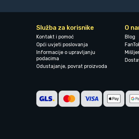
Služba za korisnike
O n
Kontakt i pomoć
Blog
Opći uvjeti poslovanja
FanTo
Informacije o upravljanju
Mišlj
podacima
Dostav
Odustajanje, povrat proizvoda