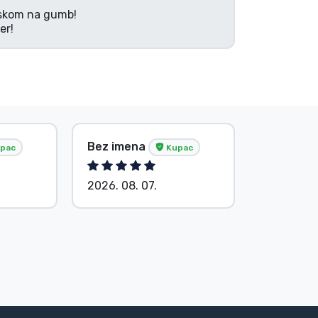
tiskom na gumb!
er!
Bez imena
Bez ime
pac
Kupac
2026. 08. 07.
2026. 08.