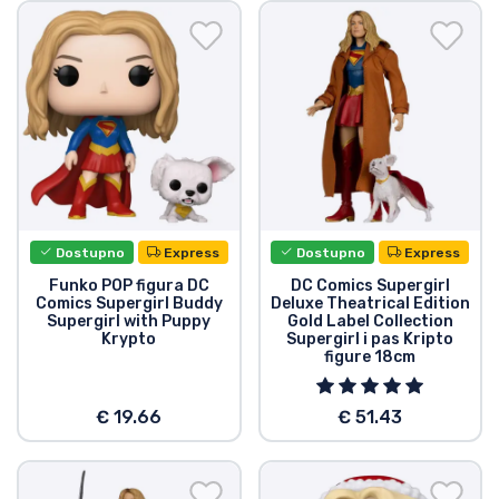
Dostava i plaćanje
TV serija proizvodi
Film proizvodi
Crtani proizvodi
Dostupno
Express
Dostupno
Express
Anime proizvodi
Funko POP figura DC
DC Comics Supergirl
Comics Supergirl Buddy
Deluxe Theatrical Edition
Supergirl with Puppy
Gold Label Collection
Gamer proizvodi
Krypto
Supergirl i pas Kripto
figure 18cm
Sportski proizvodi
€ 19.66
€ 51.43
Glazbeni proizvodi