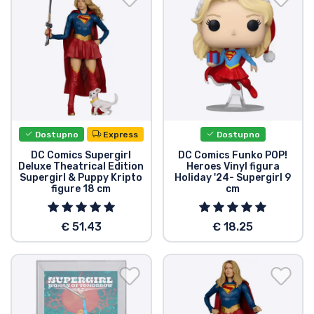
Vrste proizvoda
Marke
Dostupno
Express
Dostupno
DC Comics Supergirl
DC Comics Funko POP!
Deluxe Theatrical Edition
Heroes Vinyl figura
Supergirl & Puppy Kripto
Holiday '24- Supergirl 9
figure 18 cm
cm
€ 51.43
€ 18.25