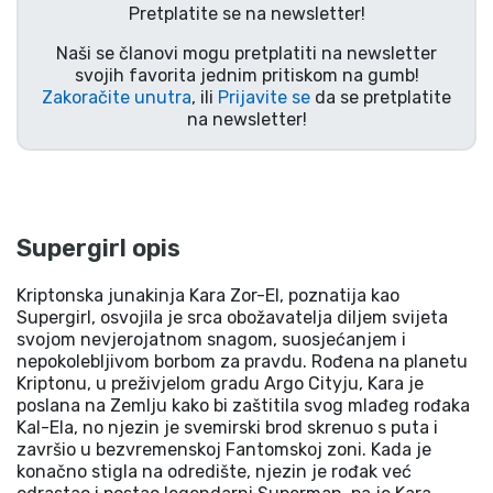
Pretplatite se na newsletter!
Naši se članovi mogu pretplatiti na newsletter
svojih favorita jednim pritiskom na gumb!
Zakoračite unutra
, ili
Prijavite se
da se pretplatite
na newsletter!
Supergirl opis
Kriptonska junakinja Kara Zor-El, poznatija kao
Supergirl, osvojila je srca obožavatelja diljem svijeta
svojom nevjerojatnom snagom, suosjećanjem i
nepokolebljivom borbom za pravdu. Rođena na planetu
Kriptonu, u preživjelom gradu Argo Cityju, Kara je
poslana na Zemlju kako bi zaštitila svog mlađeg rođaka
Kal-Ela, no njezin je svemirski brod skrenuo s puta i
završio u bezvremenskoj Fantomskoj zoni. Kada je
konačno stigla na odredište, njezin je rođak već