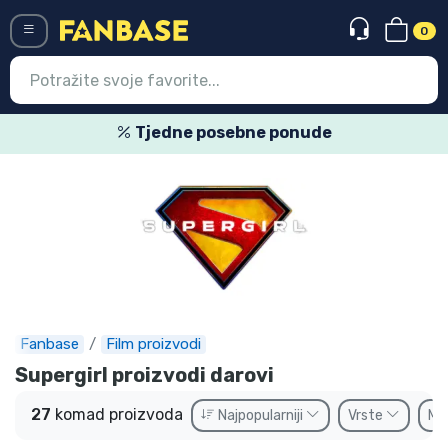
0
Menü
Tjedne posebne ponude
Ulazak
Registracija
Najnovije proizvodi
Akcija
Ekspresna dostava
Fanbase
Film proizvodi
Prednarudžbe
Supergirl proizvodi darovi
Outlet proizvodi
27
komad proizvoda
Najpopularniji
Vrste
Ma