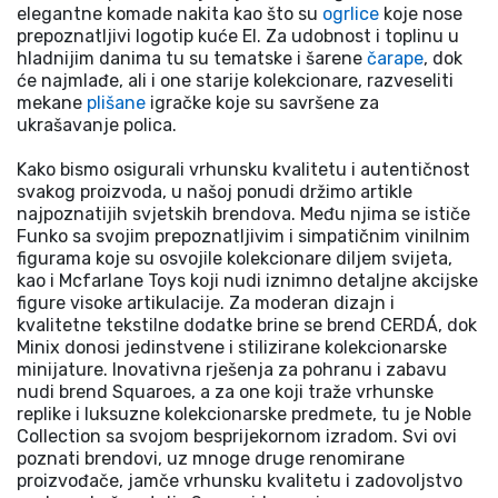
elegantne komade nakita kao što su
ogrlice
koje nose
prepoznatljivi logotip kuće El. Za udobnost i toplinu u
hladnijim danima tu su tematske i šarene
čarape
, dok
će najmlađe, ali i one starije kolekcionare, razveseliti
mekane
plišane
igračke koje su savršene za
ukrašavanje polica.
Kako bismo osigurali vrhunsku kvalitetu i autentičnost
svakog proizvoda, u našoj ponudi držimo artikle
najpoznatijih svjetskih brendova. Među njima se ističe
Funko sa svojim prepoznatljivim i simpatičnim vinilnim
figurama koje su osvojile kolekcionare diljem svijeta,
kao i Mcfarlane Toys koji nudi iznimno detaljne akcijske
figure visoke artikulacije. Za moderan dizajn i
kvalitetne tekstilne dodatke brine se brend CERDÁ, dok
Minix donosi jedinstvene i stilizirane kolekcionarske
minijature. Inovativna rješenja za pohranu i zabavu
nudi brend Squaroes, a za one koji traže vrhunske
replike i luksuzne kolekcionarske predmete, tu je Noble
Collection sa svojom besprijekornom izradom. Svi ovi
poznati brendovi, uz mnoge druge renomirane
proizvođače, jamče vrhunsku kvalitetu i zadovoljstvo