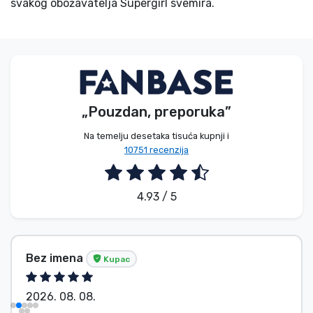
svakog obožavatelja Supergirl svemira.
„Pouzdan, preporuka”
Na temelju desetaka tisuća kupnji i
10751 recenzija
4.93 / 5
Dávid Sulyok
Kupac
2026. 08. 08.