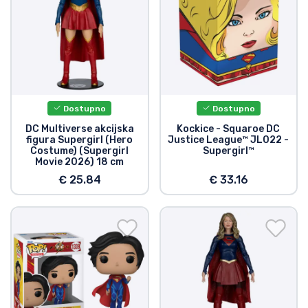
Dostupno
Dostupno
DC Multiverse akcijska
Kockice - Squaroe DC
figura Supergirl (Hero
Justice League™ JL022 -
Costume) (Supergirl
Supergirl™
Movie 2026) 18 cm
€ 25.84
€ 33.16