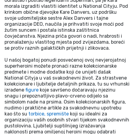
odrastao i postao legendarni Superman, pa je Kara
morala izgraditi vlastiti identitet u National Cityju. Pod
krinkom obične djevojke Kare Danvers, uz podršku
svoje udomiteljske sestre Alex Danvers i tajne
organizacije DEO, naučila je prihvatiti svoje moći pod
žutim suncem i postala istinska zaštitnica
čovječanstva. Njezina priča govori o nadi, hrabrosti i
pronalaženju vlastitog mjesta pod zvijezdama, boreći
se protiv raznih galaktičkih prijetnji i zlikovaca.
U našoj bogatoj ponudi posvećenoj ovoj nevjerojatnoj
superheroini možete pronaći razne kolekcionarske
predmete i modne dodatke koji će unijeti dašak
National Cityja u vaš svakodnevni život. Za strastvene
kolekcionare i ljubitelje detaljnih prikaza, tu su vrhunski
izrađene
figure
koje savršeno dočaravaju njezinu
snagu i prepoznatljivo plavo-crveno odijelo sa
simbolom nade na prsima. Osim kolekcionarskih figura,
nudimo i praktične artikle za svakodnevnu upotrebu
kao što su
torbice, spremište
koji su idealni za
organizaciju vaših osobnih stvari tijekom svakodnevnih
pustolovina. Ljubitelji suptilnijeg izražavanja
naklonosti prema omiljenoj heroini mogu odabrati