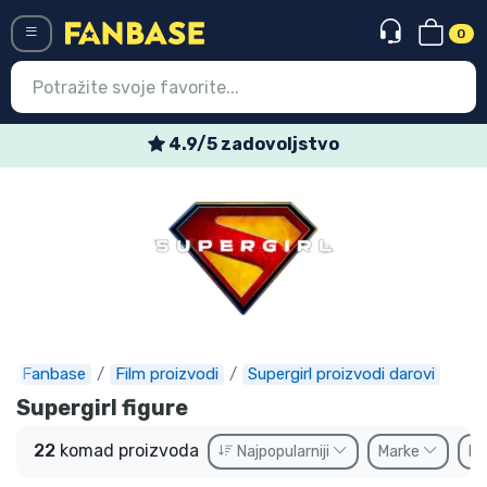
0
Menü
Tjedne posebne ponude
Ulazak
Registracija
Najnovije proizvodi
Akcija
Ekspresna dostava
Fanbase
Film proizvodi
Supergirl proizvodi darovi
Prednarudžbe
Supergirl figure
Outlet proizvodi
22
komad proizvoda
Najpopularniji
Marke
N