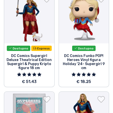
Vrste proizvoda
Marke
Dostupno
Express
Dostupno
DC Comics Supergirl
DC Comics Funko POP!
Deluxe Theatrical Edition
Heroes Vinyl figura
Supergirl & Puppy Kripto
Holiday '24- Supergirl 9
figure 18 cm
cm
€ 51.43
€ 18.25