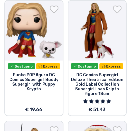
Dostava i plaćanje
TV serija proizvodi
Film proizvodi
Crtani proizvodi
Dostupno
Express
Dostupno
Express
Anime proizvodi
Funko POP figura DC
DC Comics Supergirl
Comics Supergirl Buddy
Deluxe Theatrical Edition
Supergirl with Puppy
Gold Label Collection
Gamer proizvodi
Krypto
Supergirl i pas Kripto
figure 18cm
Sportski proizvodi
€ 19.66
€ 51.43
Glazbeni proizvodi