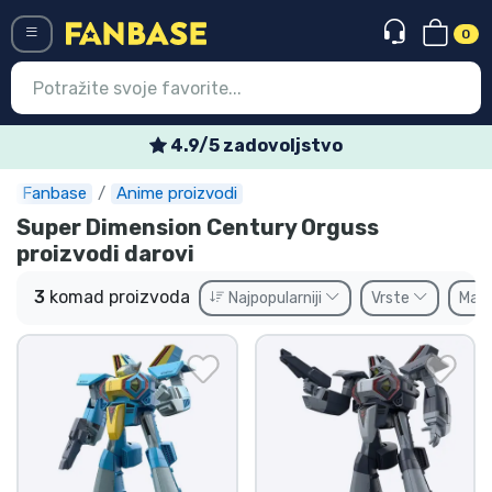
0
Menü
4.9/5 zadovoljstvo
Fanbase
Anime proizvodi
Ulazak
Registracija
Super Dimension Century Orguss
proizvodi darovi
Najnovije proizvodi
3
komad proizvoda
Najpopularniji
Vrste
Mar
Akcija
Ekspresna dostava
Prednarudžbe
Outlet proizvodi