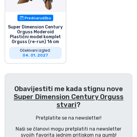
Vrste proizvoda
Prednarudžba
Marke
Super Dimension Century
Orguss Moderoid
Plastični model komplet
Orguss (re-run) 16 cm
Očekivani izgled:
04. 01. 2027
Obavijestiti me kada stignu nove
Super Dimension Century Orguss
stvari
?
Pretplatite se na newsletter!
Naši se članovi mogu pretplatiti na newsletter
svojih favorita jednim pritiskom na gumb!