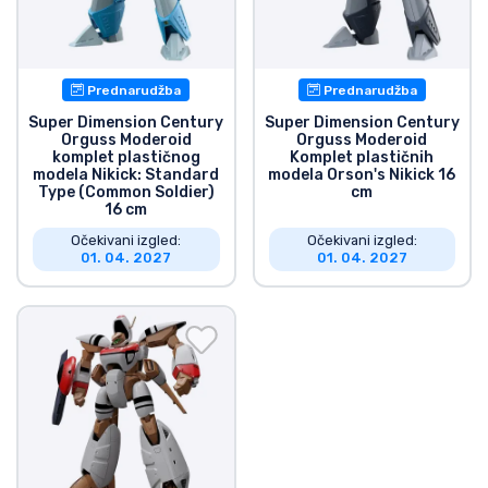
Dostava i plaćanje
TV serija proizvodi
Prednarudžba
Prednarudžba
Super Dimension Century
Super Dimension Century
Film proizvodi
Orguss Moderoid
Orguss Moderoid
komplet plastičnog
Komplet plastičnih
modela Nikick: Standard
modela Orson's Nikick 16
Type (Common Soldier)
cm
Crtani proizvodi
16 cm
Očekivani izgled:
Očekivani izgled:
Anime proizvodi
01. 04. 2027
01. 04. 2027
Gamer proizvodi
Sportski proizvodi
Glazbeni proizvodi