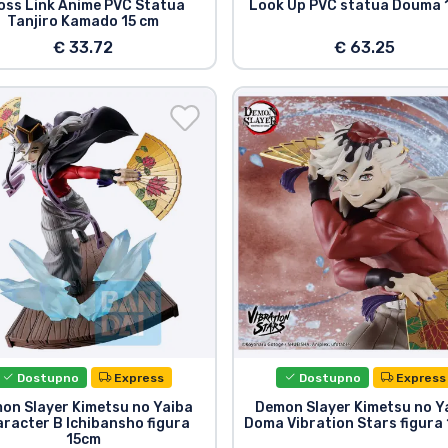
oss Link Anime PVC Statua
Look Up PVC statua Douma 
Tanjiro Kamado 15 cm
€ 33.72
€ 63.25
Dostupno
Express
Dostupno
Express
on Slayer Kimetsu no Yaiba
Demon Slayer Kimetsu no Y
racter B Ichibansho figura
Doma Vibration Stars figura
15cm