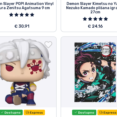
 Slayer POP! Animation Vinyl
Demon Slayer Kimetsu no Y
ura Zenitsu Agatsuma 9 cm
Nezuko Kamado plišana igr
27cm
€ 30.91
€ 24.16
Dostupno
Express
Dostupno
Express