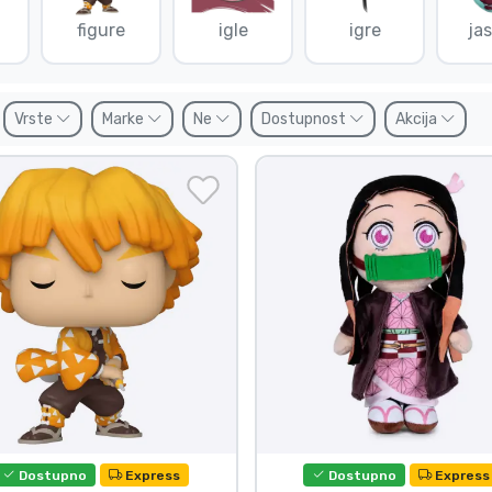
figure
igle
igre
ja
Vrste
Marke
Ne
Dostupnost
Akcija
Dostupno
Express
Dostupno
Express