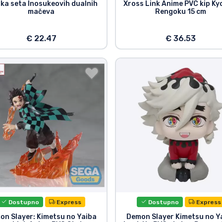
ika seta Inosukeovih dualnih
Xross Link Anime PVC kip Ky
mačeva
Rengoku 15 cm
€ 22.47
€ 36.53
Dostupno
Express
Dostupno
Express
on Slayer: Kimetsu no Yaiba
Demon Slayer Kimetsu no Y