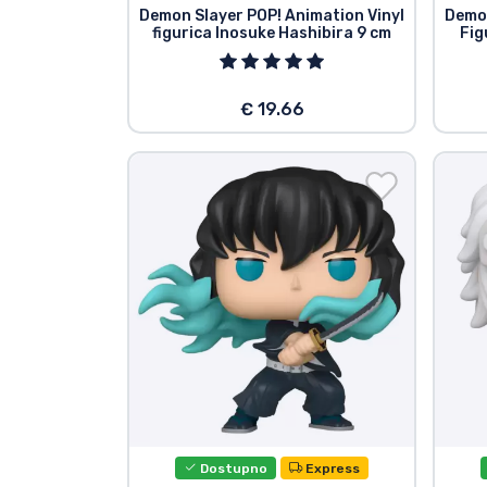
Demon Slayer POP! Animation Vinyl
Demon
figurica Inosuke Hashibira 9 cm
Fig
Marke
€ 19.66
Dostupno
Express