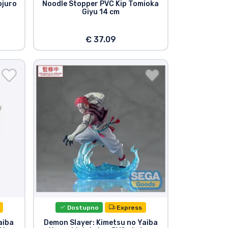
ojuro
Noodle Stopper PVC Kip Tomioka
Giyu 14 cm
€ 37.09
Dostupno
Express
aiba
Demon Slayer: Kimetsu no Yaiba