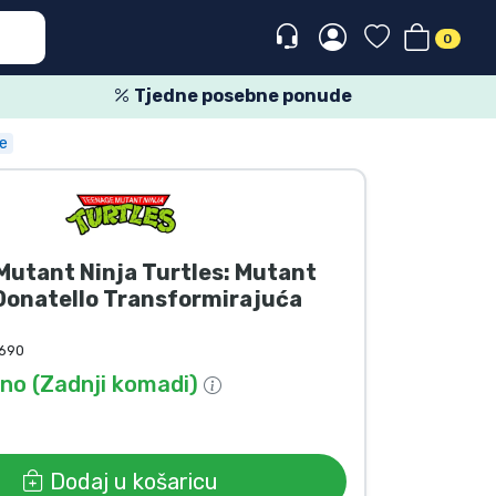
0
Tjedne posebne ponude
e
utant Ninja Turtles: Mutant
onatello Transformirajuća
690
o (Zadnji komadi)
Dodaj u košaricu