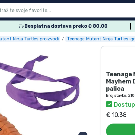
Besplatna dostava preko € 80.00
glavni izbornik
glavni izbornik
glavni izbornik
glavni izbornik
glavni izbornik
glavni izbornik
glavni izbornik
glavni izbornik
glavni izbornik
proizvodi
proizvodi
roizvodi
roizvodi
roizvodi
 proizvodi
 proizvodi
voda
tant Ninja Turtles proizvodi
Teenage Mutant Ninja Turtles igr
Teenage M
Mayhem D
palica
Broj stavke:
210
Dostupn
€ 10.38