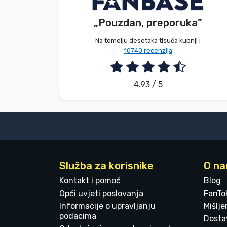
„Pouzdan, preporuka”
2026. 08. 07.
Na temelju desetaka tisuća kupnji i
10740 recenzija
4.93 / 5
Služba za korisnike
O n
Kontakt i pomoć
Blog
Opći uvjeti poslovanja
FanTo
Informacije o upravljanju
Mišlj
podacima
Dostav