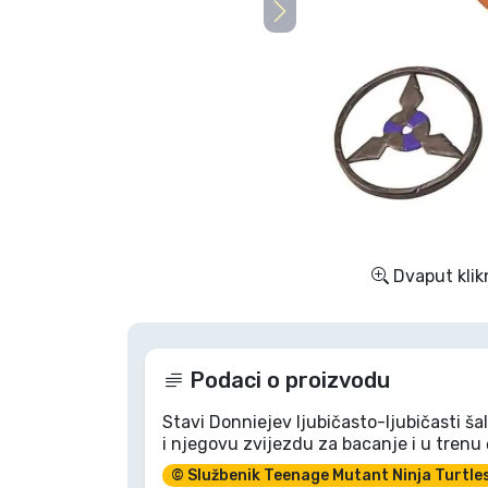
TV serija proizvodi
Film proizvodi
Crtani proizvodi
Anime proizvodi
Dvaput klik
Gamer proizvodi
Sportski proizvodi
Podaci o proizvodu
Glazbeni proizvodi
Stavi Donniejev ljubičasto-ljubičasti ša
i njegovu zvijezdu za bacanje i u trenu 
© Službenik Teenage Mutant Ninja Turtle
Vrste proizvoda