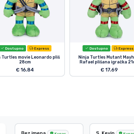
Dostupno
Express
Dostupno
Express
a Turtles movie Leonardo pliš
Ninja Turtles Mutant May
28cm
Rafael plišana igračka 2
€ 16.84
€ 17.69
Bez imena
S. Kevin
Kupac
Kupa