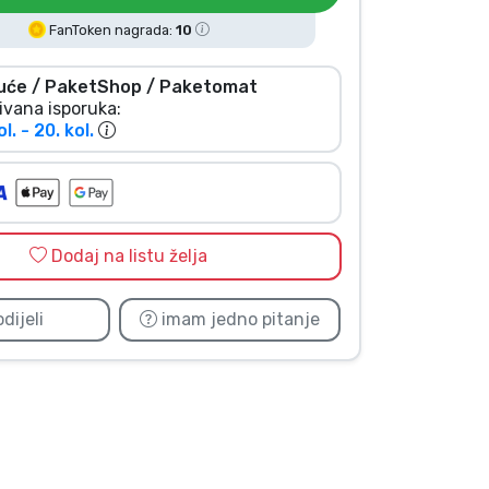
FanToken nagrada:
10
uće / PaketShop / Paketomat
ivana isporuka:
ol. - 20. kol.
Dodaj na listu želja
dijeli
imam jedno pitanje