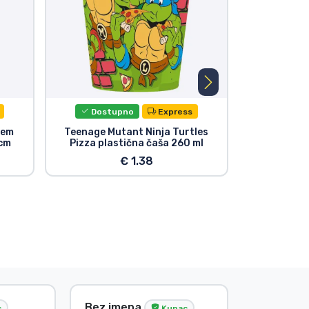
Dostupno
Express
Dost
hem
Teenage Mutant Ninja Turtles
Teenage Muta
1cm
Pizza plastična čaša 260 ml
Movies
Mich
€ 1.38
Tősér Al
Bez imena
c
Kupac