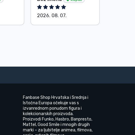
Kupac
2026. 08. 07.
2026. 08.
Fanbase Shop Hrvatska i Srednja i
Istočna Europa očekuje vas s
izvanrednom ponudom figura i
kolekcionarskih proizvoda.
Proizvodi Funko, Hasbro, Banpresto,
Mattel, Good Smile i mnogih drugih
marki – za ljubitelje animea, filmova,