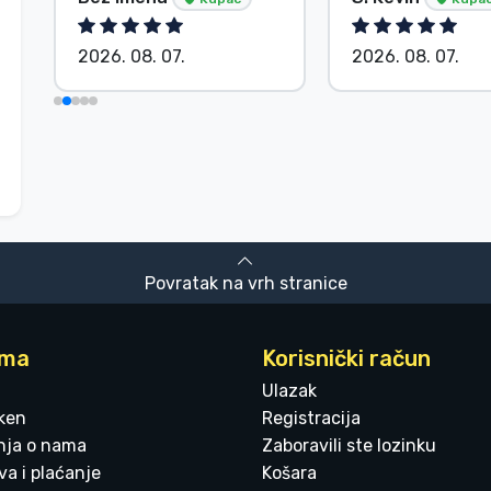
2026. 08. 07.
2026. 08. 07.
Povratak na vrh stranice
ama
Korisnički račun
Ulazak
ken
Registracija
enja o nama
Zaboravili ste lozinku
a i plaćanje
Košara