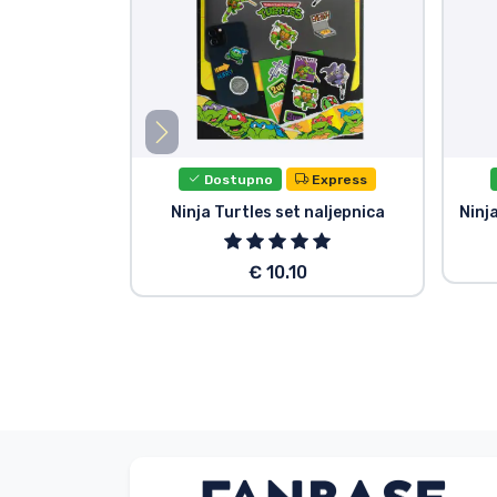
Dostupno
Express
Ninja Turtles set naljepnica
Ninj
€ 10.10
G. Gábor
Kupac