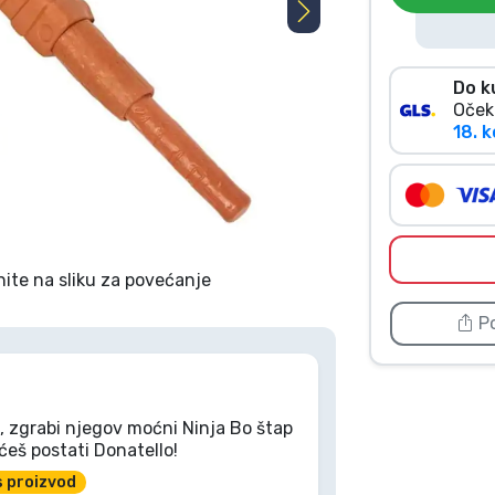
Do k
Oček
18. k
nite na sliku za povećanje
Po
l, zgrabi njegov moćni Ninja Bo štap
ćeš postati Donatello!
s proizvod