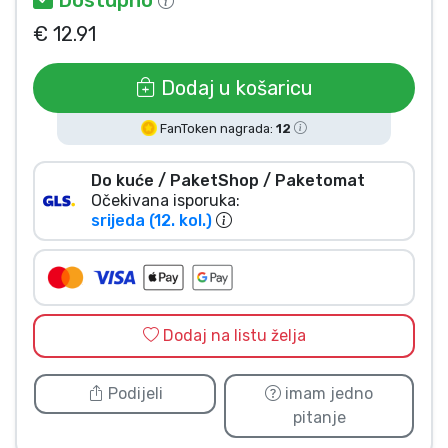
Vrste proizvoda
€ 12.91
Marke
Dodaj u košaricu
FanToken nagrada:
12
Do kuće / PaketShop / Paketomat
Očekivana isporuka:
srijeda (12. kol.)
Dodaj na listu želja
Podijeli
imam jedno
pitanje