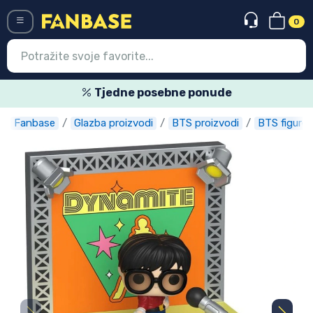
0
Menü
Tjedne posebne ponude
Fanbase
Glazba proizvodi
BTS proizvodi
BTS figure
Ulazak
Registracija
Najnovije proizvodi
Akcija
Ekspresna dostava
Prednarudžbe
Outlet proizvodi