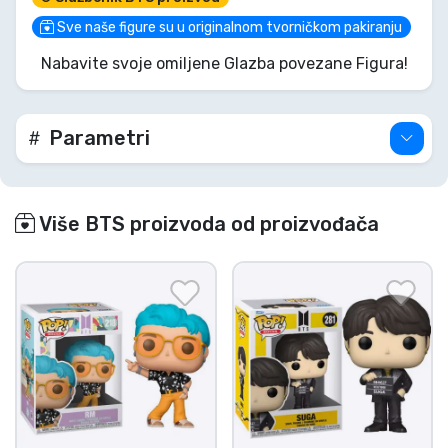
'Butter' glatki šarm J-Hopea donesete izravno u
svoju kolekciju. Nabavite svoju i učinite svoj prikaz
Sve naše figure su u originalnom tvorničkom pakiranju
pravim remek-djelom 'Life Goes On'!
Nabavite svoje omiljene Glazba povezane Figura!
Parametri
Više BTS proizvoda od proizvođača