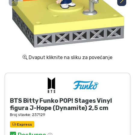
Dostava i plaćanje
TV serija proizvodi
Film proizvodi
Crtani proizvodi
Dvaput kliknite na sliku za povećanje
Anime proizvodi
Gamer proizvodi
BTS Bitty Funko POP! Stages Vinyl
Sportski proizvodi
figura J-Hope (Dynamite) 2,5 cm
Broj stavke:
237129
Glazbeni proizvodi
Express
Dostupno