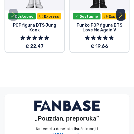
Dostupno
Express
Dostupno
Express
POP figura BTS Jung
Funko POP figura BTS
Kook
Love Me Again V
€ 22.47
€ 19.66
„Pouzdan, preporuka”
Na temelju desetaka tisuća kupnji i