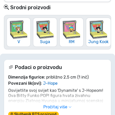
Srodni proizvodi
V
Suga
RM
Jung Kook
Podaci o proizvodu
Dimenzija figurice:
približno 2,5 cm (1 inč)
Povezani lik(ovi)
:
J-Hope
Osvijetlite svoj svijet kao 'Dynamite' s J-Hopeom!
Ova Bitty Funko POP! figura hvata živahnu
energiju Zlatnog Hyunga u minijaturnoj scenskoj
postavi. Osjetite ritam, sjetite se ikoničnih pokreta
Pročitaj više
i neka vam doza sunca uljepša dan. Vrijeme je da
© Službenik BTS proizvod