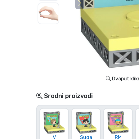
TV serija proizvodi
Film proizvodi
Crtani proizvodi
Anime proizvodi
Dvaput klik
Gamer proizvodi
Srodni proizvodi
Sportski proizvodi
Glazbeni proizvodi
Vrste proizvoda
V
Suga
RM