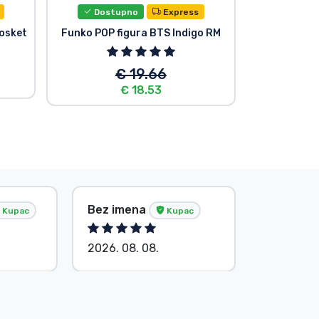
Dostupno
Express
Dost
Posket
Funko POP figura BTS Indigo RM
Privjesak z
€ 19.66
€ 18.53
Bez imena
Bez ime
Kupac
Kupac
2026. 08. 08.
2026. 08.