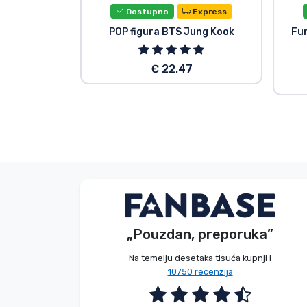
Dostupno
Express
POP figura BTS Jung Kook
Fu
€ 22.47
Bez imena
Kupac
„Pouzdan, preporuka”
2026. 08. 09.
Na temelju desetaka tisuća kupnji i
10750 recenzija