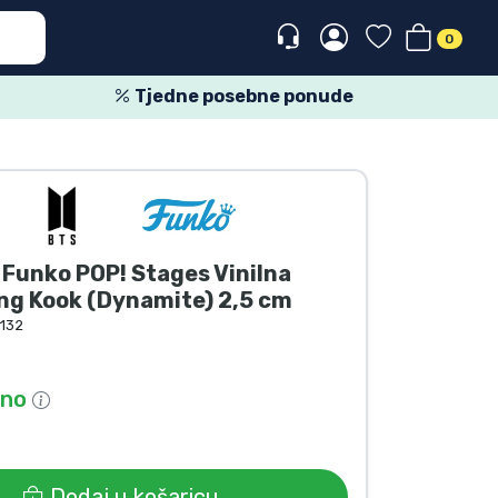
0
Tjedne posebne ponude
 Funko POP! Stages Vinilna
ng Kook (Dynamite) 2,5 cm
132
pno
Dodaj u košaricu