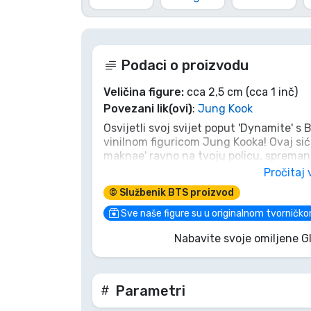
Marke
Podaci o proizvodu
Veličina figure:
cca 2,5 cm (cca 1 inč)
Povezani lik(ovi)
:
Jung Kook
Osvijetli svoj svijet poput 'Dynamite' s
vinilnom figuricom Jung Kooka! Ovaj sić
maknae' ravno na tvoju policu, spreman
Nemoj samo skupljati, ponovno proživi 
Pročitaj 
superzvijezda je pad mikrofona koji čeka
© Službenik BTS proizvod
Sve naše figure su u originalnom tvorničko
Nabavite svoje omiljene G
Parametri