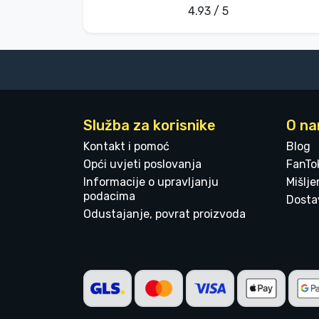
4.93 / 5
Služba za korisnike
O n
Kontakt i pomoć
Blog
Opći uvjeti poslovanja
FanTo
Informacije o upravljanju
Mišlj
podacima
Dostav
Odustajanje, povrat proizvoda