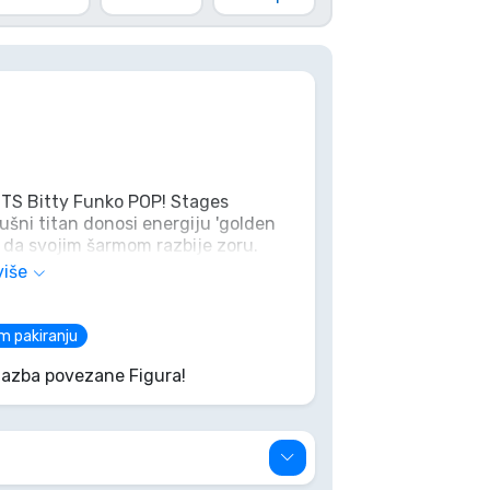
 BTS Bitty Funko POP! Stages
ušni titan donosi energiju 'golden
 da svojim šarmom razbije zoru.
scensku magiju – ova mala
više
 da se dogodi u tvojoj kolekciji!
m pakiranju
lazba povezane Figura!