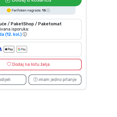
FanToken nagrada:
15
uće / PaketShop / Paketomat
ivana isporuka:
da (12. kol.)
Dodaj na listu želja
dijeli
imam jedno pitanje