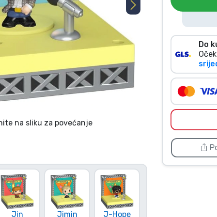
Do k
Oček
srije
nite na sliku za povećanje
Po
Jin
Jimin
J-Hope