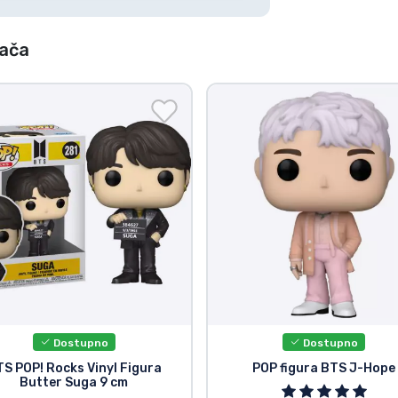
đača
Dostupno
Dostupno
S POP! Rocks Vinyl Figura
POP figura BTS J-Hope
Butter Suga 9 cm