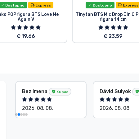
Dostupno
Express
Dostupno
Express
nko POP figura BTS Love Me
Tinytan BTS Mic Drop Jin Q 
Again V
figura 14 cm
€ 19.66
€ 23.59
Bez imena
Dávid Sulyok
Kupac
2026. 08. 08.
2026. 08. 08.