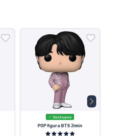
Dostupno
POP figura BTS Jimin
POP 