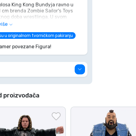
kolosa King Kong Bundyja ravno u
11 cm brenda Zombie Sailor's Toys
atnog doba wrestlinga. U svom
m lica i prepoznatljivom pozom
više
ni Avalanche Splash na bilo kojem
zadovoljiti običnim odbrojavanjem do
su u originalnom tvorničkom pakiranju
do pet!
Gamer povezane Figura!
d proizvođača