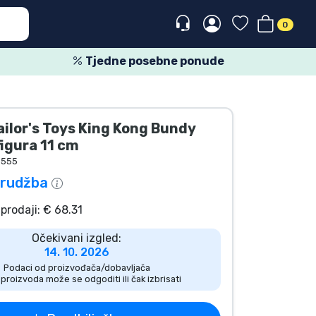
0
Tjedne posebne ponude
ilor's Toys King Kong Bundy
figura 11 cm
9555
rudžba
prodaji: € 68.31
Očekivani izgled:
14. 10. 2026
Podaci od proizvođača/dobavljača
 proizvoda može se odgoditi ili čak izbrisati