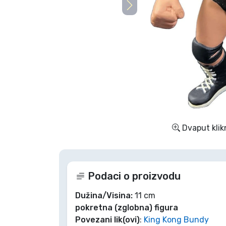
TV serija proizvodi
Film proizvodi
Crtani proizvodi
Anime proizvodi
Dvaput klik
Gamer proizvodi
Sportski proizvodi
Podaci o proizvodu
Glazbeni proizvodi
Dužina/Visina:
11 cm
pokretna (zglobna) figura
Povezani lik(ovi)
:
King Kong Bundy
Vrste proizvoda