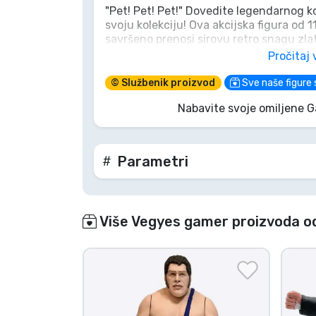
"Pet! Pet! Pet!" Dovedite legendarnog 
svoju kolekciju! Ova akcijska figura od 
Marke
savršeno prenosi sirovu retro snagu zl
kultnom crnom dresu, s gnjevnim izrazo
Pročitaj 
otvorene šake, spreman je izvesti razor
protivniku na vašoj polici. Nemojte se 
© Službenik proizvod
Sve naše figure 
tri – s ovim divom zahtijevajte brojanje 
Nabavite svoje omiljene 
Parametri
Više Vegyes gamer proizvoda o