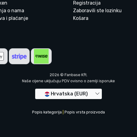
ken
Registracija
enja o nama
Zaboravili ste lozinku
a i plaćanje
Košara
2026 © Fanbase Kft.
Naše cijene uključuju PDV ovisno o zemlji isporuke
Hrvatska (EUR)
Popis kategorija
|
Popis vrsta proizvoda