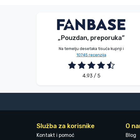
Bez imena
Kupac
„Pouzdan, preporuka”
2026. 08. 08.
Na temelju desetaka tisuća kupnji i
10745 recenzija
4.93 / 5
Služba za korisnike
O n
Kontakt i pomoć
Blog