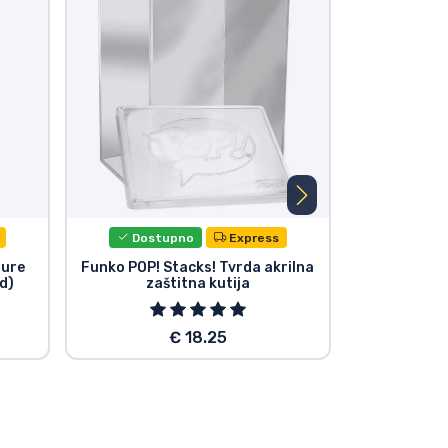
Dostupno
Express
Dost
gure
Funko POP! Stacks! Tvrda akrilna
Ultimate Gu
ad)
zaštitna kutija
Small Pe
€ 18.25