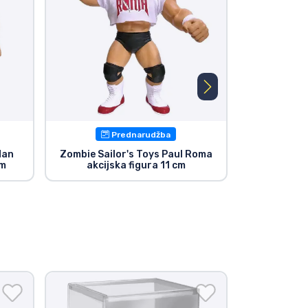
Prednarudžba
Man
Zombie Sailor's Toys Paul Roma
Zombie Sai
cm
akcijska figura 11 cm
figura