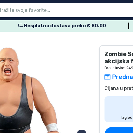
Besplatna dostava preko € 80.00
glavni izbornik
glavni izbornik
glavni izbornik
glavni izbornik
glavni izbornik
glavni izbornik
glavni izbornik
glavni izbornik
glavni izbornik
proizvodi
proizvodi
roizvodi
roizvodi
roizvodi
 proizvodi
 proizvodi
voda
Zombie Sa
akcijska 
Broj stavke:
24
Predna
Cijena u pret
Izgled