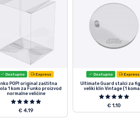
Dostupno
Express
Dostupno
Express
nko POP! original zaštitna
Ultimate Guard stalci za fi
ola 1 kom za Funko proizvod
veliki klin Vintage (1 kom
normalne veličine
€ 1.10
€ 4.19