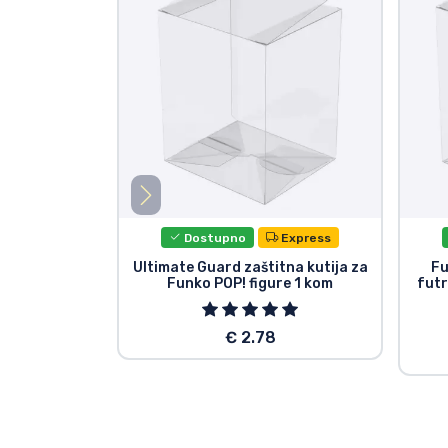
Dostupno
Express
Ultimate Guard zaštitna kutija za
Fu
Funko POP! figure 1 kom
futr
€ 2.78