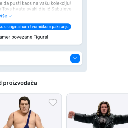
je da pusti kaos na vašu kolekciju!
s Toys hvata svaki djelić Sabujeve
mark', zgrabite ovu ikonu hardcore
više
 sjene!
su u originalnom tvorničkom pakiranju
Gamer povezane Figura!
d proizvođača