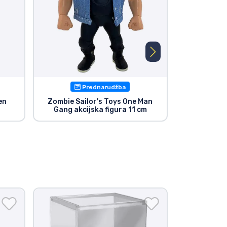
Prednarudžba
en
Zombie Sailor's Toys One Man
Zombie Sai
Gang akcijska figura 11 cm
akcij