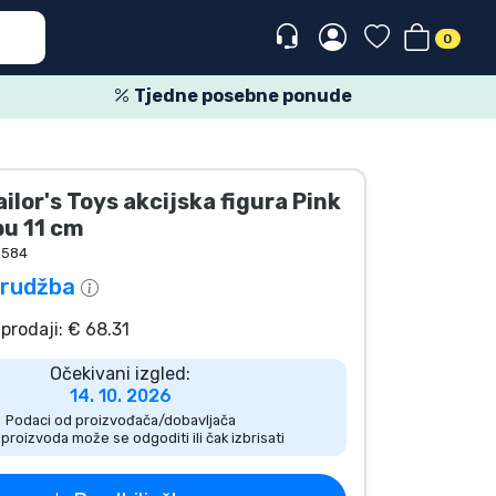
0
Tjedne posebne ponude
ilor's Toys akcijska figura Pink
bu 11 cm
9584
rudžba
prodaji: € 68.31
Očekivani izgled:
14. 10. 2026
Podaci od proizvođača/dobavljača
 proizvoda može se odgoditi ili čak izbrisati