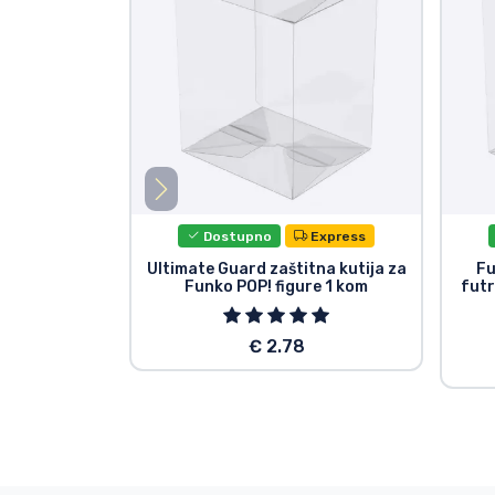
Dostupno
Express
Ultimate Guard zaštitna kutija za
Fu
Funko POP! figure 1 kom
futr
€ 2.78