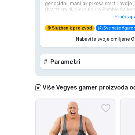
genocidni, manijak prkosa smrti', ovdje 
Ova 11 cm akcijska figura Zombie Sailor'
Marke
legendarne nepredvidivosti. Ne budite '
Pročitaj 
hrvanja prije nego što nestane natrag u
© Službenik proizvod
Sve naše figure 
Nabavite svoje omiljene 
Parametri
Više Vegyes gamer proizvoda o