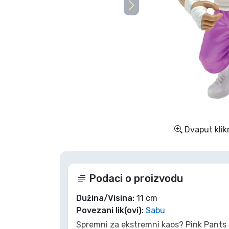
TV serija proizvodi
Film proizvodi
Crtani proizvodi
Anime proizvodi
Dvaput klik
Gamer proizvodi
Sportski proizvodi
Podaci o proizvodu
Glazbeni proizvodi
Dužina/Visina:
11 cm
Povezani lik(ovi)
:
Sabu
Spremni za ekstremni kaos? Pink Pants Sa
Vrste proizvoda