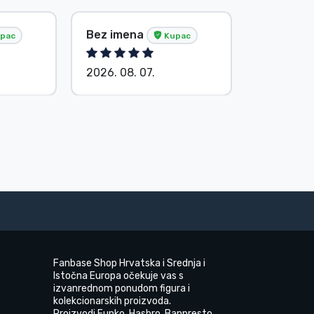
Bez imena
G. Gábor
pac
Kupac
2026. 08. 07.
2026. 08.
Fanbase Shop Hrvatska i Srednja i
Istočna Europa očekuje vas s
izvanrednom ponudom figura i
kolekcionarskih proizvoda.
Proizvodi Funko, Hasbro, Banpresto,