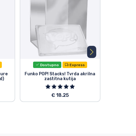
Dostupno
Express
Dost
gure
Funko POP! Stacks! Tvrda akrilna
Ultimate Gu
ad)
zaštitna kutija
Small Pe
€ 18.25