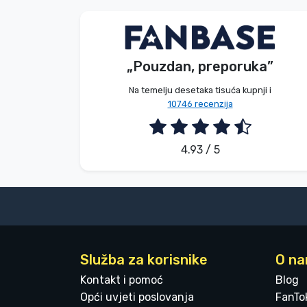
Dávid Sulyok
Kupac
„Pouzdan, preporuka”
2026. 08. 08.
Na temelju desetaka tisuća kupnji i
10746 recenzija
4.93 / 5
Služba za korisnike
O n
Kontakt i pomoć
Blog
Opći uvjeti poslovanja
FanTo