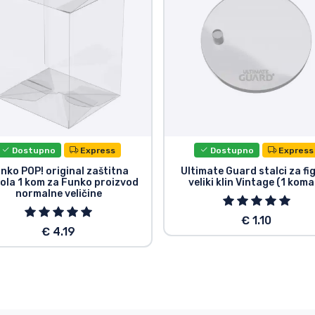
Dostupno
Express
Dostupno
Express
nko POP! original zaštitna
Ultimate Guard stalci za fi
ola 1 kom za Funko proizvod
veliki klin Vintage (1 kom
normalne veličine
€ 1.10
€ 4.19