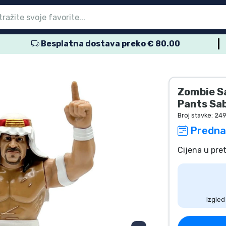
Besplatna dostava preko € 80.00
glavni izbornik
glavni izbornik
glavni izbornik
glavni izbornik
glavni izbornik
glavni izbornik
glavni izbornik
glavni izbornik
glavni izbornik
proizvodi
proizvodi
roizvodi
roizvodi
roizvodi
 proizvodi
 proizvodi
voda
Zombie Sa
Pants Sa
Broj stavke:
24
Predna
Cijena u pret
Izgled