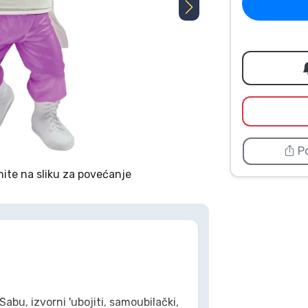
Po
nite na sliku za povećanje
bu, izvorni 'ubojiti, samoubilački,