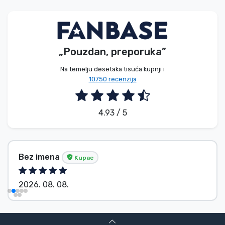
Vrste proizvoda
Marke
„Pouzdan, preporuka”
Na temelju desetaka tisuća kupnji i
10750 recenzija
4.93 / 5
Bez imena
Kupac
2026. 08. 08.