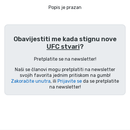
Dostava i plaćanje
Popis je prazan
TV serija proizvodi
Film proizvodi
Obavijestiti me kada stignu nove
UFC stvari
?
Crtani proizvodi
Pretplatite se na newsletter!
Anime proizvodi
Naši se članovi mogu pretplatiti na newsletter
svojih favorita jednim pritiskom na gumb!
Zakoračite unutra
, ili
Prijavite se
da se pretplatite
Gamer proizvodi
na newsletter!
Sportski proizvodi
Glazbeni proizvodi