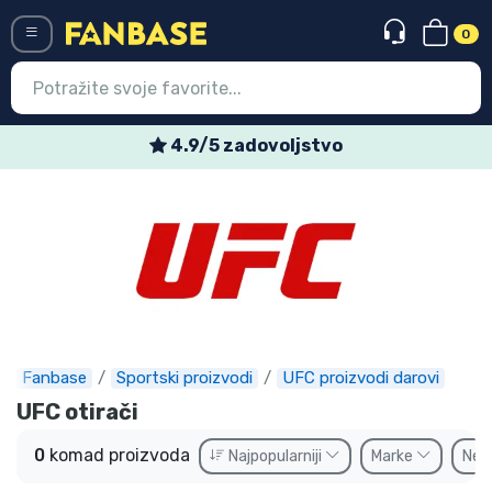
0
Menü
4.9/5 zadovoljstvo
Ulazak
Registracija
Najnovije proizvodi
Akcija
Ekspresna dostava
Fanbase
Sportski proizvodi
UFC proizvodi darovi
Prednarudžbe
UFC otirači
Outlet proizvodi
0
komad proizvoda
Najpopularniji
Marke
Ne