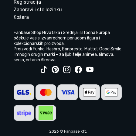
Registracija
Zaboravili ste lozinku
Košara
Fanbase Shop Hrvatska i Srednja i Istočna Europa
očekuje vas s izvanrednom ponudom figura i
kolekcionarskih proizvoda.
Proizvodi Funko, Hasbro, Banpresto, Mattel, Good Smile
i mnogih drugih marki – za ljubitelje animea, filmova,
serija, crtanih filmova.
2026 © Fanbase Kft.