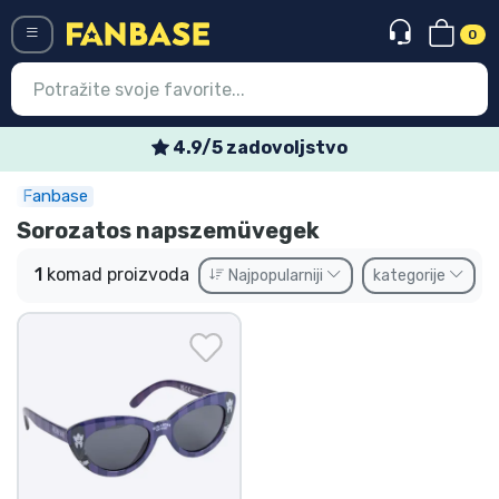
0
Menü
4.9/5 zadovoljstvo
Fanbase
Ulazak
Registracija
Sorozatos napszemüvegek
Najnovije proizvodi
1
komad proizvoda
Najpopularniji
kategorije
Akcija
Ekspresna dostava
Prednarudžbe
Outlet proizvodi