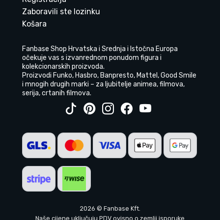
Zaboravili ste lozinku
Košara
Fanbase Shop Hrvatska i Srednja i Istočna Europa
očekuje vas s izvanrednom ponudom figura i
kolekcionarskih proizvoda.
Proizvodi Funko, Hasbro, Banpresto, Mattel, Good Smile
i mnogih drugih marki – za ljubitelje animea, filmova,
serija, crtanih filmova.
2026 © Fanbase Kft.
Naše cijene uključuju PDV ovisno o zemlji isporuke