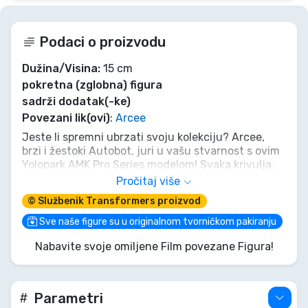
Podaci o proizvodu
Dužina/Visina:
15 cm
pokretna (zglobna) figura
sadrži dodatak(-ke)
Povezani lik(ovi)
:
Arcee
Jeste li spremni ubrzati svoju kolekciju? Arcee,
brzi i žestoki Autobot, juri u vašu stvarnost s ovim
Yolopark AMK Pro Series modelom! Svaka krivulja,
svaki detalj hvata njezin agilni duh iz
Pročitaj više
Transformers: Uspon Zvijeri. Sastavite je,
© Službenik Transformers proizvod
postavite je i neka bude hrabra zaštitnica vaše
kolekcije. Ne samo gledajte akciju, postanite njezin
Sve naše figure su u originalnom tvorničkom pakiranju
dio! Zgrabite Arcee i osjetite navalu!
Nabavite svoje omiljene Film povezane Figura!
Parametri