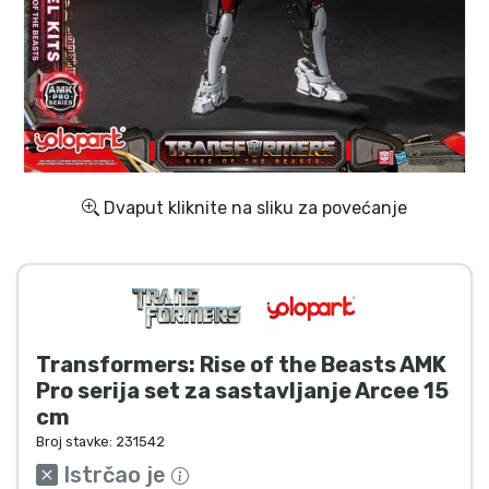
Dostava i plaćanje
TV serija proizvodi
Film proizvodi
Crtani proizvodi
Dvaput kliknite na sliku za povećanje
Anime proizvodi
Gamer proizvodi
Transformers: Rise of the Beasts AMK
Sportski proizvodi
Pro serija set za sastavljanje Arcee 15
cm
Glazbeni proizvodi
Broj stavke:
231542
Istrčao je