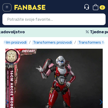
0
Menü
Tjedne posebne ponude
Film proizvodi
Transformers proizvodi
Transformers figu
Ulazak
Registracija
Najnovije proizvodi
Akcija
Ekspresna dostava
Prednarudžbe
Outlet proizvodi