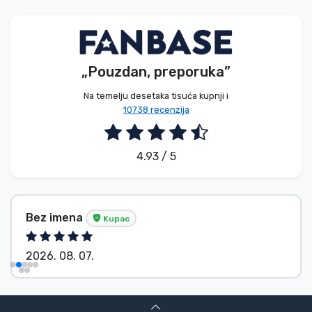
Vrste proizvoda
Marke
„Pouzdan, preporuka”
Na temelju desetaka tisuća kupnji i
10738 recenzija
4.93 / 5
Bez imena
Kupac
2026. 08. 07.