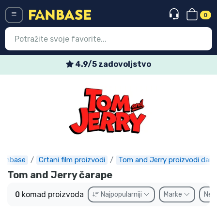
0
Menü
4.9/5 zadovoljstvo
Ulazak
Registracija
Najnovije proizvodi
Akcija
Ekspresna dostava
Fanbase
Crtani film proizvodi
Tom and Jerry proizvodi daro
Tom and Jerry čarape
Prednarudžbe
0
komad proizvoda
Najpopularniji
Marke
Ne
Outlet proizvodi