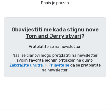
Dostava i plaćanje
Popis je prazan
TV serija proizvodi
Obavijestiti me kada stignu nove
Film proizvodi
Tom and Jerry stvari
?
Crtani proizvodi
Pretplatite se na newsletter!
Naši se članovi mogu pretplatiti na newsletter
Anime proizvodi
svojih favorita jednim pritiskom na gumb!
Zakoračite unutra
, ili
Prijavite se
da se pretplatite
na newsletter!
Gamer proizvodi
Sportski proizvodi
Glazbeni proizvodi