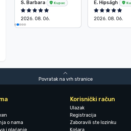
S. Barbara
E. Hipságh
Kupac
Ku
2026. 08. 06.
2026. 08. 06.
Povratak na vrh stranice
ama
Korisnički račun
Ulazak
ken
Registracija
enja o nama
Zaboravili ste lozinku
a i plaćanje
Košara