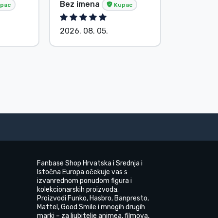
Bez imena
Bez ime
pac
Kupac
2026. 08. 05.
2026. 08.
Fanbase Shop Hrvatska i Srednja i
Istočna Europa očekuje vas s
izvanrednom ponudom figura i
kolekcionarskih proizvoda.
Proizvodi Funko, Hasbro, Banpresto,
Mattel, Good Smile i mnogih drugih
marki – za ljubitelje animea, filmova,