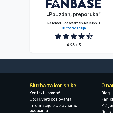
V. Éva
Kupac
Marke
„Pouzdan, preporuka”
2026. 08. 06.
Na temelju desetaka tisuća kupnji i
10729 recenzija
4.93 / 5
Služba za korisnike
O n
Kontakt i pomoć
Blog
Opći uvjeti poslovanja
FanTo
Informacije o upravljanju
Mišlj
podacima
Dostav