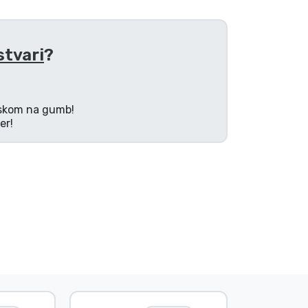
stvari
?
tiskom na gumb!
er!