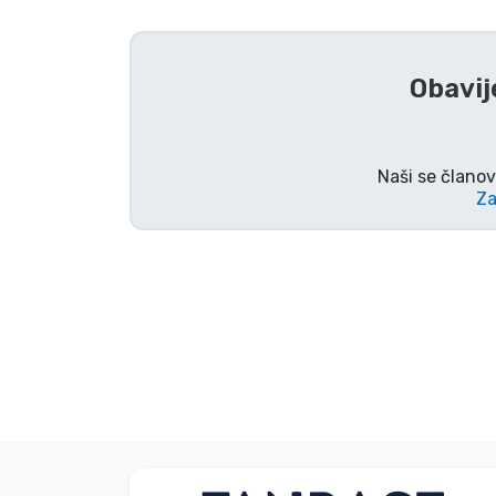
TV serija proizvodi
Obavij
Film proizvodi
Crtani proizvodi
Naši se članov
Za
Anime proizvodi
Gamer proizvodi
Sportski proizvodi
Glazbeni proizvodi
Vrste proizvoda