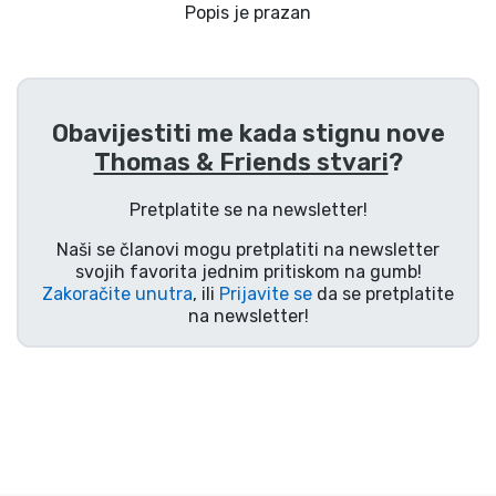
Dostava i plaćanje
Popis je prazan
TV serija proizvodi
Obavijestiti me kada stignu nove
Film proizvodi
Thomas & Friends stvari
?
Crtani proizvodi
Pretplatite se na newsletter!
Naši se članovi mogu pretplatiti na newsletter
Anime proizvodi
svojih favorita jednim pritiskom na gumb!
Zakoračite unutra
, ili
Prijavite se
da se pretplatite
na newsletter!
Gamer proizvodi
Sportski proizvodi
Glazbeni proizvodi