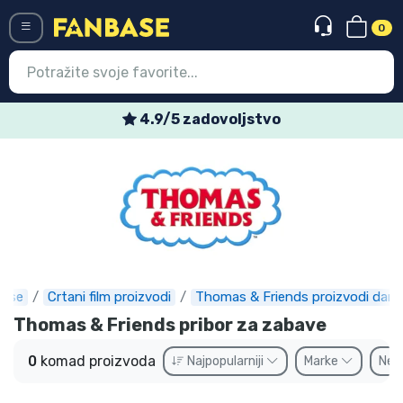
0
Menü
4.9/5 zadovoljstvo
Ulazak
Registracija
Najnovije proizvodi
Akcija
Ekspresna dostava
ase
Crtani film proizvodi
Thomas & Friends proizvodi darov
Thomas & Friends pribor za zabave
Prednarudžbe
0
komad proizvoda
Najpopularniji
Marke
Ne
Outlet proizvodi