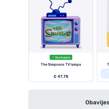
TV serija proizvodi
Film proizvodi
Crtani proizvodi
Anime proizvodi
Dostupno
Gamer proizvodi
The Simpsons TV lampa
T
€ 47.78
Sportski proizvodi
Glazbeni proizvodi
Obavijes
Vrste proizvoda