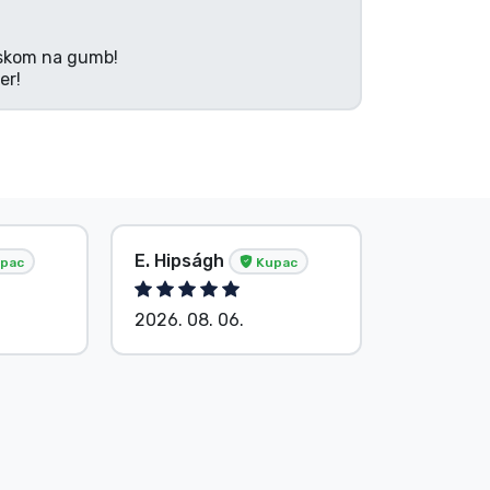
tiskom na gumb!
er!
E. Hipságh
Bez ime
pac
Kupac
2026. 08. 06.
2026. 08.