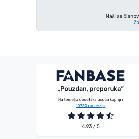
Marke
Naši se članov
Za
V. Éva
Kupac
„Pouzdan, preporuka”
2026. 08. 06.
Na temelju desetaka tisuća kupnji i
10730 recenzija
4.93 / 5