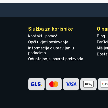
Služba za korisnike
O n
Kontakt i pomoć
Blog
Opći uvjeti poslovanja
FanTo
Informacije o upravljanju
Mišlj
podacima
Dostav
Odustajanje, povrat proizvoda