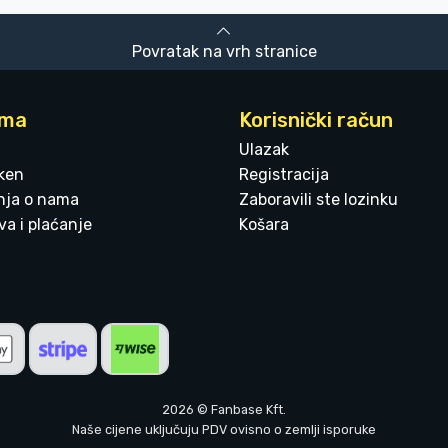
Povratak na vrh stranice
ama
Korisnički račun
Ulazak
ken
Registracija
enja o nama
Zaboravili ste lozinku
a i plaćanje
Košara
2026 © Fanbase Kft.
Naše cijene uključuju PDV ovisno o zemlji isporuke