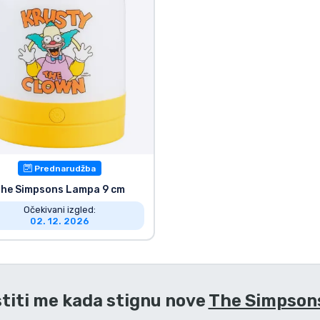
Prednarudžba
he Simpsons Lampa 9 cm
Očekivani izgled:
02. 12. 2026
titi me kada stignu nove
The Simpsons