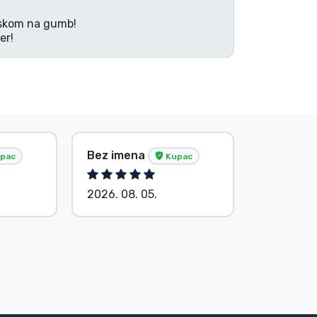
tiskom na gumb!
er!
Bez imena
Bez ime
pac
Kupac
2026. 08. 05.
2026. 08.