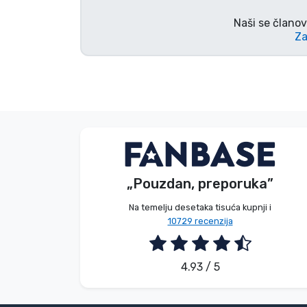
Naši se članov
Za
V. Éva
Kupac
„Pouzdan, preporuka”
2026. 08. 06.
Na temelju desetaka tisuća kupnji i
10729 recenzija
4.93 / 5