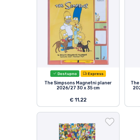
TV serija proizvodi
Film proizvodi
Crtani proizvodi
Anime proizvodi
Dostupno
Express
Gamer proizvodi
The Simpsons Magnetni planer
The
2026/27 30 x 35 cm
202
Sportski proizvodi
€ 11.22
Glazbeni proizvodi
Vrste proizvoda