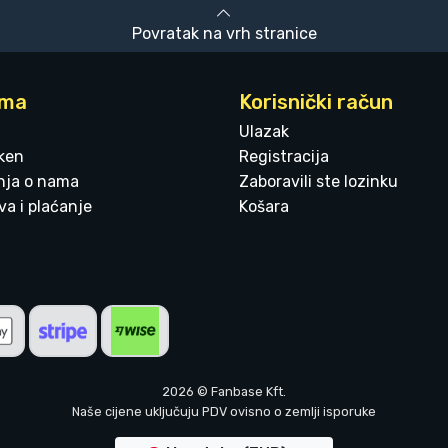
Povratak na vrh stranice
ama
Korisnički račun
Ulazak
ken
Registracija
enja o nama
Zaboravili ste lozinku
a i plaćanje
Košara
2026 © Fanbase Kft.
Naše cijene uključuju PDV ovisno o zemlji isporuke