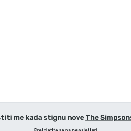
titi me kada stignu nove
The Simpsons
Pretplatite se na newsletter!