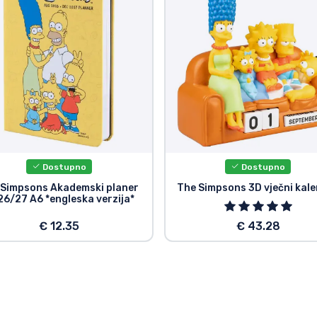
Dostupno
Dostupno
 Simpsons Akademski planer
The Simpsons 3D vječni kal
6/27 A6 *engleska verzija*
€ 12.35
€ 43.28