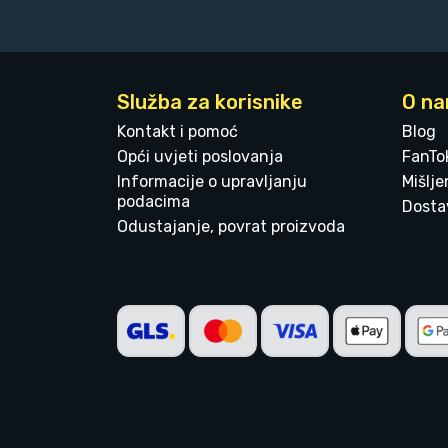
Služba za korisnike
O n
Kontakt i pomoć
Blog
Opći uvjeti poslovanja
FanTo
Informacije o upravljanju
Mišlj
podacima
Dostav
Odustajanje, povrat proizvoda