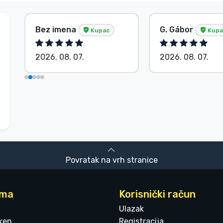
Bez imena
G. Gábor
Kupac
Kupa
2026. 08. 07.
2026. 08. 07.
Povratak na vrh stranice
ama
Korisnički račun
Ulazak
ken
Registracija