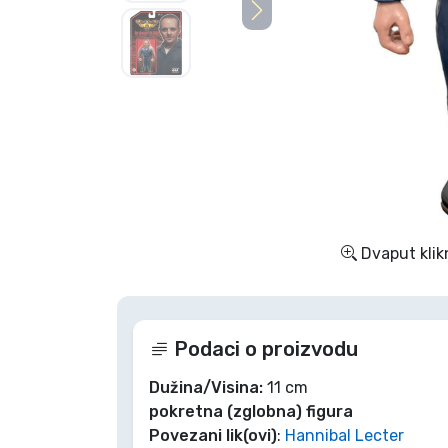
TV serija proizvodi
Film proizvodi
Crtani proizvodi
Anime proizvodi
Dvaput klik
Gamer proizvodi
Sportski proizvodi
Podaci o proizvodu
Glazbeni proizvodi
Dužina/Visina:
11 cm
pokretna (zglobna) figura
Povezani lik(ovi)
:
Hannibal Lecter
Vrste proizvoda