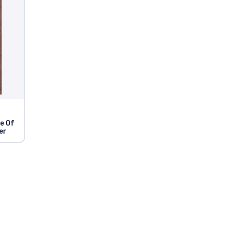
ce Of
er