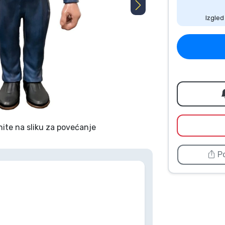
Izgled
nite na sliku za povećanje
Po