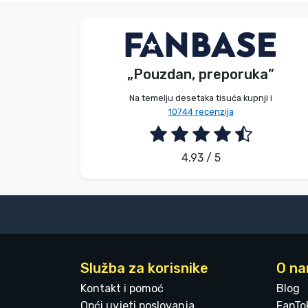
Bez imena
Kupac
„Pouzdan, preporuka”
2026. 08. 07.
Na temelju desetaka tisuća kupnji i
10744 recenzija
4.93 / 5
Služba za korisnike
O n
Kontakt i pomoć
Blog
Opći uvjeti poslovanja
FanTo