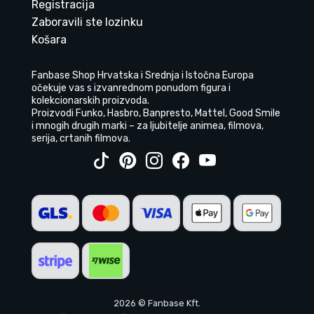
Registracija
Zaboravili ste lozinku
Košara
Fanbase Shop Hrvatska i Srednja i Istočna Europa
očekuje vas s izvanrednom ponudom figura i
kolekcionarskih proizvoda.
Proizvodi Funko, Hasbro, Banpresto, Mattel, Good Smile
i mnogih drugih marki – za ljubitelje animea, filmova,
serija, crtanih filmova.
2026 © Fanbase Kft.