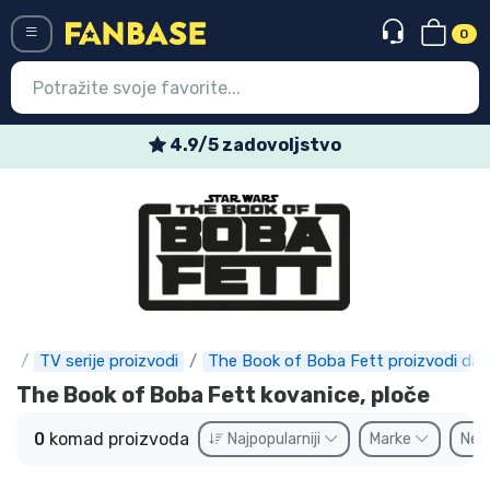
0
Menü
4.9/5 zadovoljstvo
Ulazak
Registracija
Najnovije proizvodi
Akcija
Ekspresna dostava
se
TV serije proizvodi
The Book of Boba Fett proizvodi dar
The Book of Boba Fett kovanice, ploče
Prednarudžbe
0
komad proizvoda
Najpopularniji
Marke
Ne
Outlet proizvodi