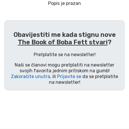
Dostava i plaćanje
Popis je prazan
TV serija proizvodi
Obavijestiti me kada stignu nove
Film proizvodi
The Book of Boba Fett stvari
?
Crtani proizvodi
Pretplatite se na newsletter!
Naši se članovi mogu pretplatiti na newsletter
Anime proizvodi
svojih favorita jednim pritiskom na gumb!
Zakoračite unutra
, ili
Prijavite se
da se pretplatite
na newsletter!
Gamer proizvodi
Sportski proizvodi
Glazbeni proizvodi