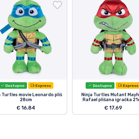
Dostupno
Express
Dostupno
Express
a Turtles movie Leonardo pliš
Ninja Turtles Mutant May
28cm
Rafael plišana igračka 2
€ 16.84
€ 17.69