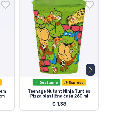
Dostupno
Express
Dost
hem
Teenage Mutant Ninja Turtles
Teenage Muta
1cm
Pizza plastična čaša 260 ml
Movies
Mich
€ 1.38