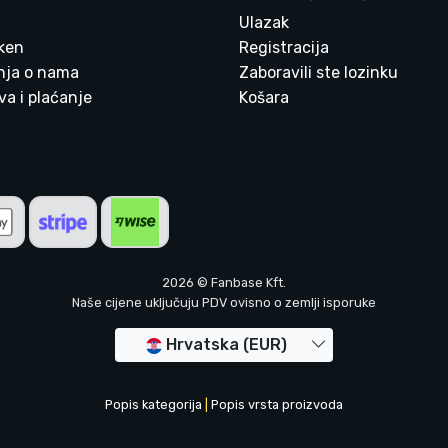
Ulazak
ken
Registracija
enja o nama
Zaboravili ste lozinku
a i plaćanje
Košara
2026 © Fanbase Kft.
Naše cijene uključuju PDV ovisno o zemlji isporuke
Hrvatska (EUR)
Popis kategorija
|
Popis vrsta proizvoda