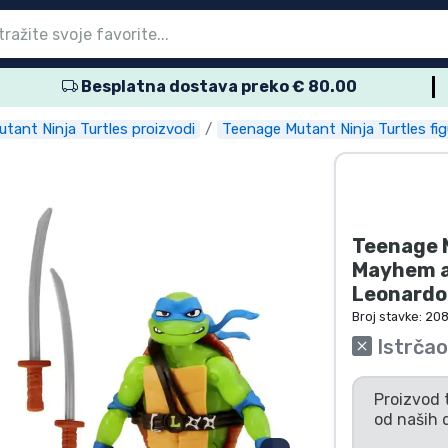
Besplatna dostava preko € 80.00
glavni izbornik
glavni izbornik
glavni izbornik
glavni izbornik
glavni izbornik
glavni izbornik
glavni izbornik
glavni izbornik
glavni izbornik
proizvodi
proizvodi
roizvodi
roizvodi
roizvodi
 proizvodi
 proizvodi
voda
tant Ninja Turtles proizvodi
Teenage Mutant Ninja Turtles fig
Teenage M
Mayhem a
Leonardo
Broj stavke:
20
Istrčao
Proizvod 
od naših 