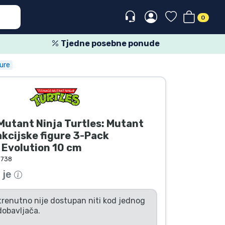
0
Tjedne posebne ponude
ure
utant Ninja Turtles: Mutant
kcijske figure 3-Pack
 Evolution 10 cm
8738
 je
trenutno nije dostupan niti kod jednog
dobavljača.