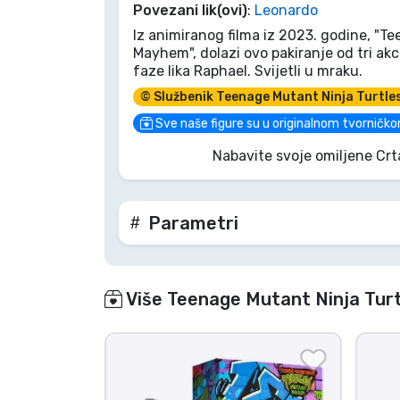
Povezani lik(ovi)
:
Leonardo
Iz animiranog filma iz 2023. godine, "T
Marke
Mayhem", dolazi ovo pakiranje od tri akci
faze lika Raphael. Svijetli u mraku.
© Službenik Teenage Mutant Ninja Turtle
Sve naše figure su u originalnom tvorničko
Nabavite svoje omiljene Crt
Parametri
Više Teenage Mutant Ninja Turt