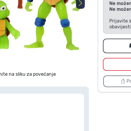
Ne možemo
Ne možemo
Prijavite 
obavijest
nite na sliku za povećanje
Po