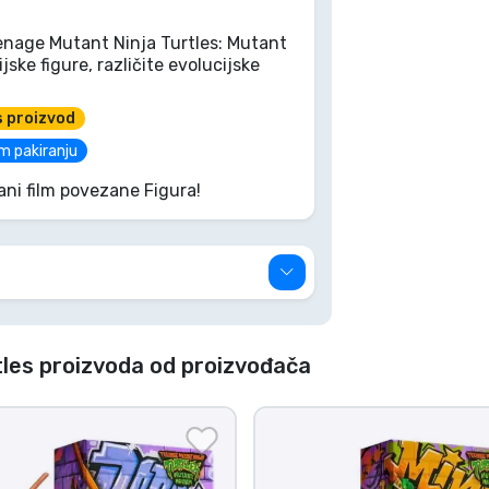
eenage Mutant Ninja Turtles: Mutant
jske figure, različite evolucijske
s proizvod
m pakiranju
ani film povezane Figura!
les proizvoda od proizvođača