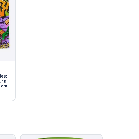
les:
ura
 cm