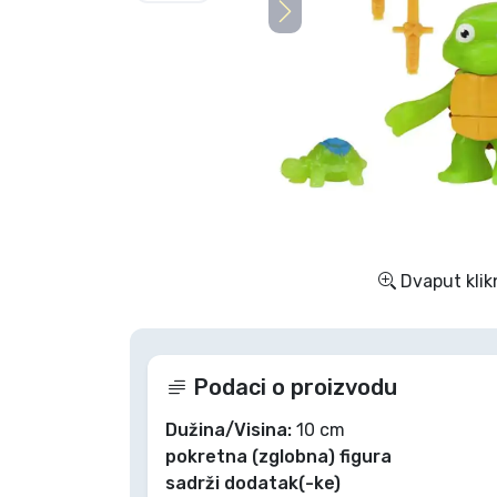
TV serija proizvodi
Film proizvodi
Crtani proizvodi
Anime proizvodi
Dvaput klik
Gamer proizvodi
Sportski proizvodi
Podaci o proizvodu
Glazbeni proizvodi
Dužina/Visina:
10 cm
pokretna (zglobna) figura
sadrži dodatak(-ke)
Vrste proizvoda