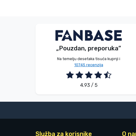
Bez imena
Kupac
„Pouzdan, preporuka”
2026. 08. 08.
Na temelju desetaka tisuća kupnji i
10745 recenzija
4.93 / 5
Služba za korisnike
O n