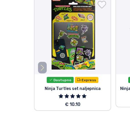
Dostupno
Express
Ninja Turtles set naljepnica
Ninj
€ 10.10