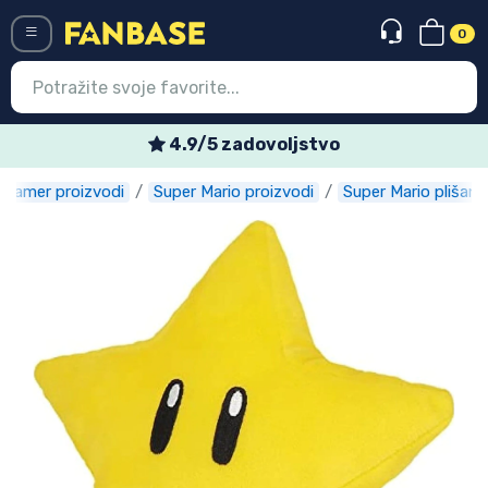
0
Menü
4.9/5 zadovoljstvo
Gamer proizvodi
Super Mario proizvodi
Super Mario plišane
Ulazak
Registracija
Najnovije proizvodi
Akcija
Ekspresna dostava
Prednarudžbe
Outlet proizvodi