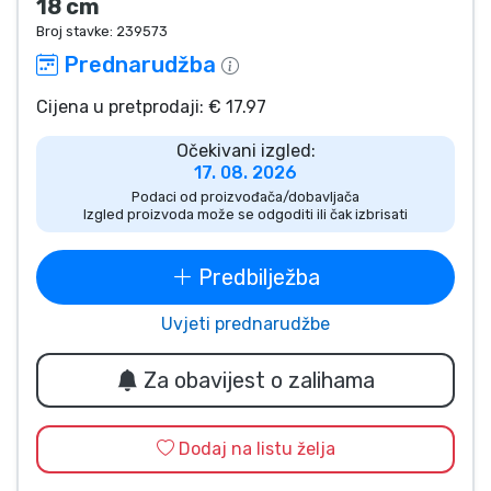
18 cm
Vrste proizvoda
Broj stavke:
239573
Prednarudžba
Marke
Cijena u pretprodaji: € 17.97
Očekivani izgled:
17. 08. 2026
Podaci od proizvođača/dobavljača
Izgled proizvoda može se odgoditi ili čak izbrisati
Predbilježba
Uvjeti prednarudžbe
Za obavijest o zalihama
Dodaj na listu želja