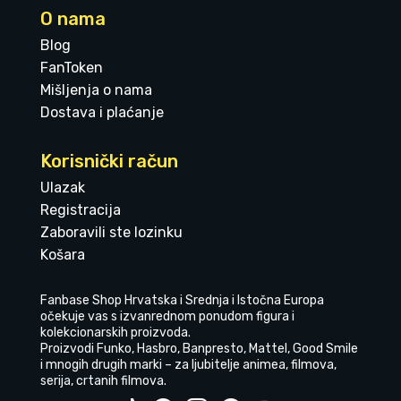
O nama
Blog
FanToken
Mišljenja o nama
Dostava i plaćanje
Korisnički račun
Ulazak
Registracija
Zaboravili ste lozinku
Košara
Fanbase Shop Hrvatska i Srednja i Istočna Europa
očekuje vas s izvanrednom ponudom figura i
kolekcionarskih proizvoda.
Proizvodi Funko, Hasbro, Banpresto, Mattel, Good Smile
i mnogih drugih marki – za ljubitelje animea, filmova,
serija, crtanih filmova.