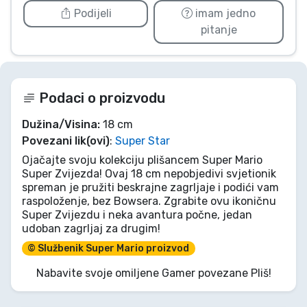
Podijeli
imam jedno
pitanje
Podaci o proizvodu
Dužina/Visina:
18 cm
Povezani lik(ovi)
:
Super Star
Ojačajte svoju kolekciju plišancem Super Mario
Super Zvijezda! Ovaj 18 cm nepobjedivi svjetionik
spreman je pružiti beskrajne zagrljaje i podići vam
raspoloženje, bez Bowsera. Zgrabite ovu ikoničnu
Super Zvijezdu i neka avantura počne, jedan
udoban zagrljaj za drugim!
© Službenik Super Mario proizvod
Nabavite svoje omiljene Gamer povezane Pliš!