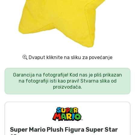
Dostava i plaćanje
TV serija proizvodi
Film proizvodi
Crtani proizvodi
Dvaput kliknite na sliku za povećanje
Anime proizvodi
Garancija na fotografije! Kod nas je pliš prikazan
na fotografiji isti kao pravi! Stvarna slika od
proizvođača.
Gamer proizvodi
Sportski proizvodi
Glazbeni proizvodi
Super Mario Plush Figura Super Star