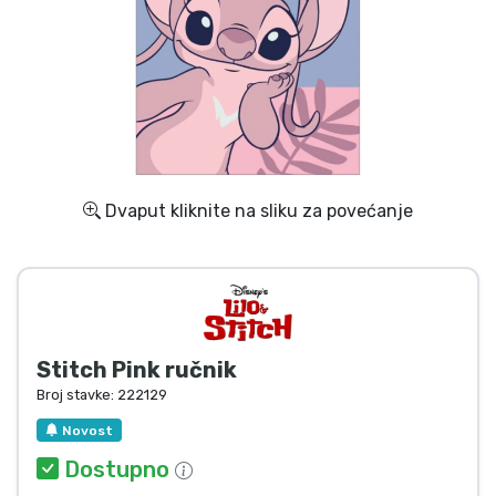
Dostava i plaćanje
TV serija proizvodi
Film proizvodi
Crtani proizvodi
Dvaput kliknite na sliku za povećanje
Anime proizvodi
Gamer proizvodi
Stitch Pink ručnik
Sportski proizvodi
Broj stavke:
222129
Novost
Glazbeni proizvodi
Dostupno