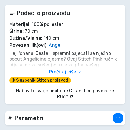
Podaci o proizvodu
Materijal:
100% poliester
Širina:
70 cm
Dužina/Visina:
140 cm
Povezani lik(ovi)
:
Angel
Hej, 'ohana! Jeste li spremni osjećati se nježno
poput Angelicine pjesme? Ovaj Stitch Pink ručnik
nije samo za sušenje; to je zagrljaj vašeg
omiljenog ružičastog izvanzemaljskog
Pročitaj više
eksperimenta! Umotajte se u udobnost i dopustite
© Službenik Stitch proizvod
da vas okruže dobre vibracije aloha. Nemojte biti
mali problematičar, zgrabite ga prije nego što ih
Nabavite svoje omiljene Crtani film povezane
Gantu sve ukrade! Super je sladak, super udoban i
Ručnik!
apsolutno vrijedan velikog 'Lilo & Stitch' uzdaha
sreće. Nabavite svoj i širite aloha!
Parametri