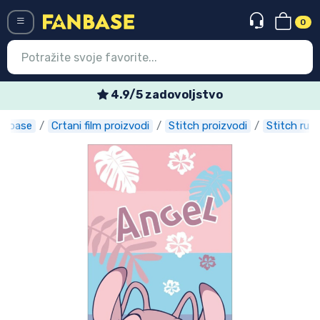
0
Menü
4.9/5 zadovoljstvo
anbase
Crtani film proizvodi
Stitch proizvodi
Stitch ručn
Ulazak
Registracija
Najnovije proizvodi
Akcija
Ekspresna dostava
Prednarudžbe
Outlet proizvodi