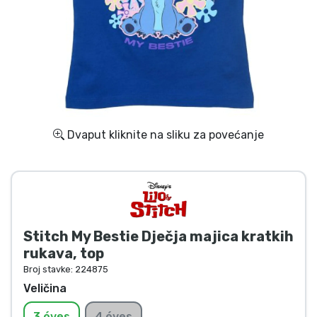
Dostava i plaćanje
TV serija proizvodi
Film proizvodi
Crtani proizvodi
Dvaput kliknite na sliku za povećanje
Anime proizvodi
Gamer proizvodi
Stitch My Bestie Dječja majica kratkih
Sportski proizvodi
rukava, top
Broj stavke:
224875
Glazbeni proizvodi
Veličina
3 éves
4 éves