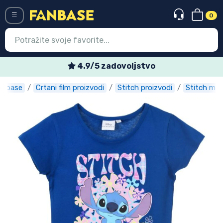
0
Menü
4.9/5 zadovoljstvo
anbase
Crtani film proizvodi
Stitch proizvodi
Stitch maj
Ulazak
Registracija
Najnovije proizvodi
Akcija
Ekspresna dostava
Prednarudžbe
Outlet proizvodi