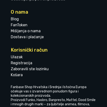
O nama
Blog
FanToken
Mišljenja o nama
Dostava i plaćanje
Korisnički račun
Ulazak
Registracija
Zaboravili ste lozinku
Košara
Fanbase Shop Hrvatska i Srednja i Istočna Europa
očekuje vas s izvanrednom ponudom figura i
kolekcionarskih proizvoda.
Proizvodi Funko, Hasbro, Banpresto, Mattel, Good Smile
i mnogih drugih marki – za ljubitelje animea, filmova,