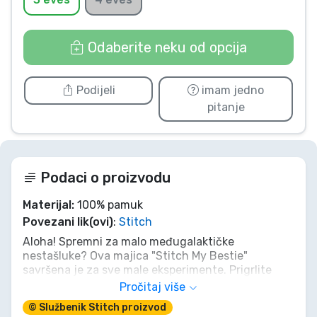
Vrste proizvoda
Odaberite neku od opcija
Marke
Podijeli
imam jedno
pitanje
Podaci o proizvodu
Materijal:
100% pamuk
Povezani lik(ovi)
:
Stitch
Aloha! Spremni za malo međugalaktičke
nestašluke? Ova majica "Stitch My Bestie"
savršena je za sve male eksperimente. Prigrlite
svoju unutarnju Lilo i pokažite svijetu svog
Pročitaj više
vanzemaljskog najboljeg prijatelja. Samo se
© Službenik Stitch proizvod
potrudite da ne razbijete previše stvari dok je