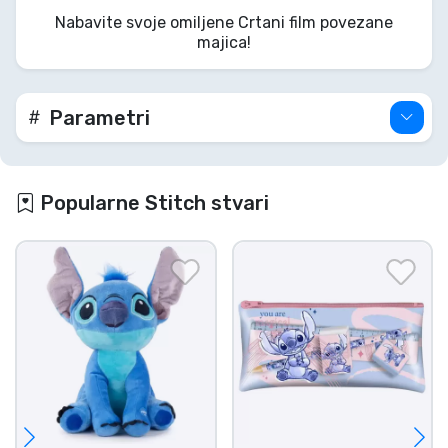
nosite. Super je udobna, idealna za maženje ili
Nabavite svoje omiljene Crtani film povezane
izazivanje malog kaosa, u Stitch stilu!
majica!
Parametri
Popularne Stitch stvari