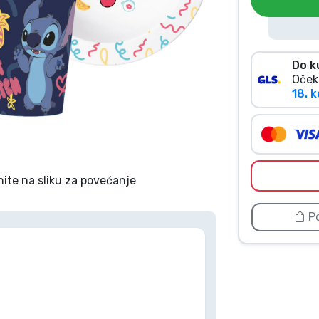
Do k
Oček
18. k
nite na sliku za povećanje
Po