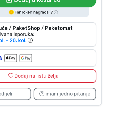
FanToken nagrada:
7
uće / PaketShop / Paketomat
ivana isporuka:
ol. - 20. kol.
Dodaj na listu želja
dijeli
imam jedno pitanje