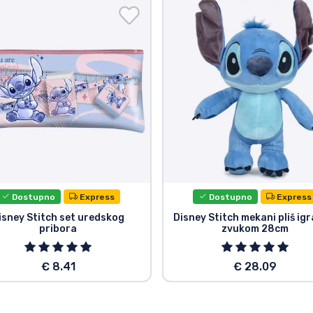
Dostupno
Express
Dostupno
Express
isney Stitch set uredskog
Disney Stitch mekani pliš igr
pribora
zvukom 28cm
€ 8.41
€ 28.09