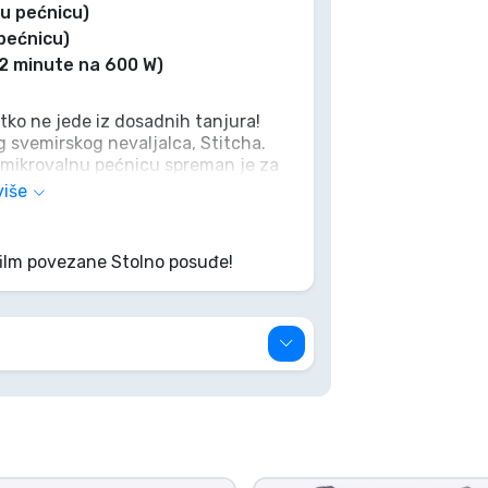
nu pećnicu)
 pećnicu)
 2 minute na 600 W)
itko ne jede iz dosadnih tanjura!
 svemirskog nevaljalca, Stitcha.
a mikrovalnu pećnicu spreman je za
ilo da se radi o tropskoj voćnoj
više
6 jamči veselu atmosferu za stolom.
ut tebe! Pridruži se Stitchu na
lo ovako zabavno! Aloha!
film povezane Stolno posuđe!