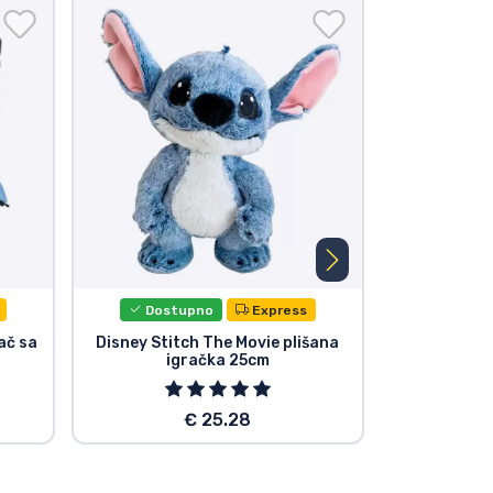
Dostupno
Express
Dost
ač sa
Disney Stitch The Movie plišana
Disney S
igračka 25cm
plišana igr
€ 25.28