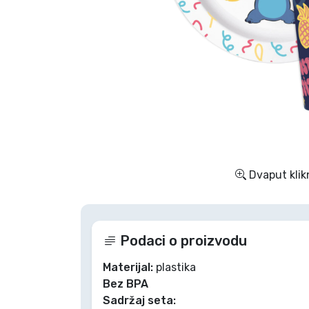
TV serija proizvodi
Film proizvodi
Crtani proizvodi
Anime proizvodi
Dvaput klik
Gamer proizvodi
Sportski proizvodi
Podaci o proizvodu
Glazbeni proizvodi
Materijal:
plastika
Bez BPA
Sadržaj seta:
Vrste proizvoda