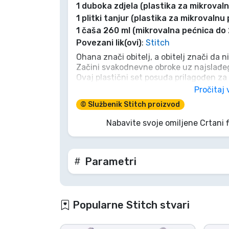
1 duboka zdjela (plastika za mikroval
1 plitki tanjur (plastika za mikrovalnu
Marke
1 čaša 260 ml (mikrovalna pećnica do
Povezani lik(ovi)
:
Stitch
Ohana znači obitelj, a obitelj znači da n
Začini svakodnevne obroke uz najslađeg
Ovaj plastični set posuđa prilagođen z
kozmičke avanture i najfinije zalogaje. B
Pročitaj 
salati ili obilnoj užini, Eksperiment 62
© Službenik Stitch proizvod
Lagan je, izdržljiv i baš onako divlji pop
svemirskoj gozbi, jer jelo nikada nije bi
Nabavite svoje omiljene Crtani 
Parametri
Popularne Stitch stvari