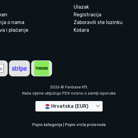
Ulazak
ken
Registracija
enja o nama
Zaboravili ste lozinku
a i plaćanje
Košara
2026 © Fanbase Kft.
Naše cijene uključuju PDV ovisno o zemlji isporuke
Hrvatska (EUR)
Popis kategorija
|
Popis vrsta proizvoda