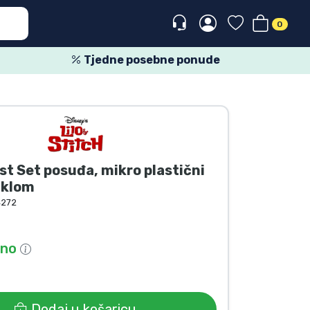
0
Tjedne posebne ponude
st Set posuđa, mikro plastični
aklom
4272
pno
Dodaj u košaricu