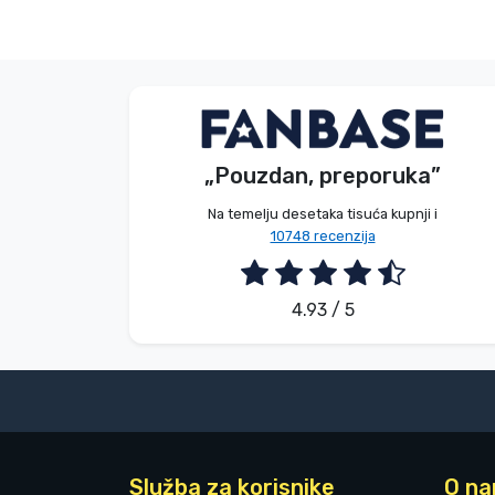
Bez imena
Kupac
„Pouzdan, preporuka”
2026. 08. 08.
Na temelju desetaka tisuća kupnji i
10748 recenzija
4.93 / 5
Služba za korisnike
O n