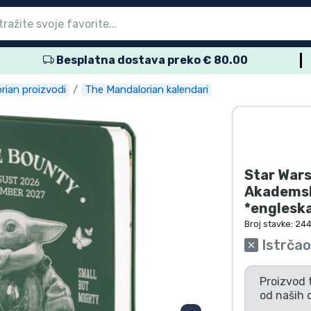
Besplatna dostava preko € 80.00
glavni izbornik
glavni izbornik
glavni izbornik
glavni izbornik
glavni izbornik
glavni izbornik
glavni izbornik
glavni izbornik
glavni izbornik
proizvodi
proizvodi
roizvodi
roizvodi
roizvodi
 proizvodi
 proizvodi
voda
rian proizvodi
The Mandalorian kalendari
Star Wars
Akademsk
*engleska
Broj stavke:
244
Istrčao
Proizvod 
od naših 