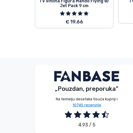
TV Vinilna Figura Mando Flying w/
TV
Jet Pack 9 cm
€ 19.66
Bez imena
Kupac
„Pouzdan, preporuka”
2026. 08. 08.
Na temelju desetaka tisuća kupnji i
10745 recenzija
4.93 / 5