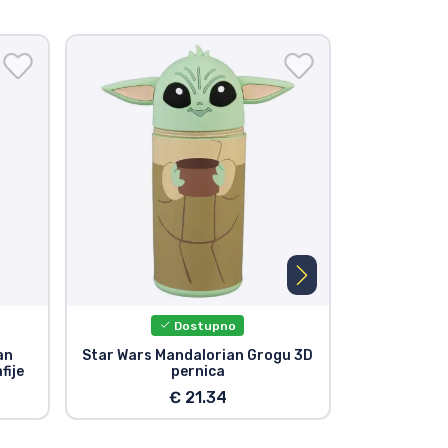
Dostupno
an
Star Wars Mandalorian Grogu 3D
Star Wars 
fije
pernica
Grogu 2027 Z
€ 21.34