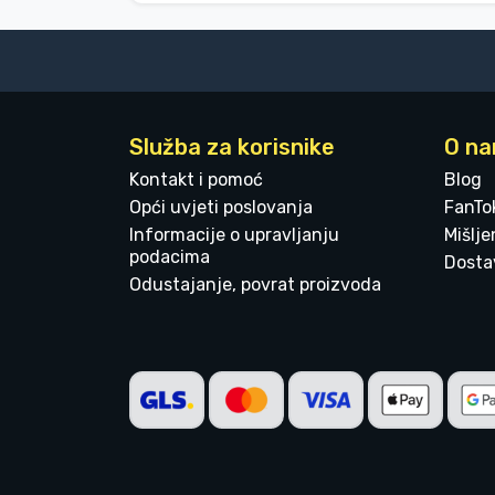
Služba za korisnike
O n
Kontakt i pomoć
Blog
Opći uvjeti poslovanja
FanTo
Informacije o upravljanju
Mišlj
podacima
Dostav
Odustajanje, povrat proizvoda