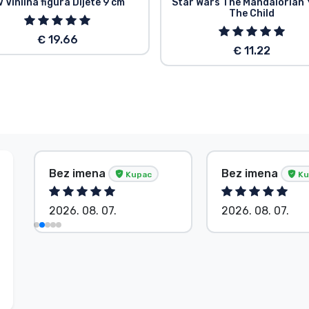
 Vinilna figura Dijete 9 cm
Star Wars The Mandalorian
The Child
€ 19.66
€ 11.22
Bez imena
Bez imena
Kupac
Ku
2026. 08. 07.
2026. 08. 07.