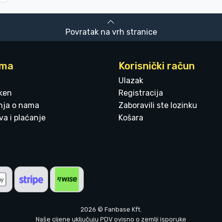
Povratak na vrh stranice
ama
Korisnički račun
Ulazak
ken
Registracija
enja o nama
Zaboravili ste lozinku
a i plaćanje
Košara
2026 © Fanbase Kft.
Naše cijene uključuju PDV ovisno o zemlji isporuke