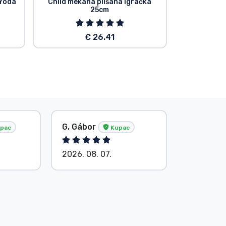
 Yoda
Child mekana plišana igračka
ruč
25cm
€ 26.41
G. Gábor
P. Veron
pac
Kupac
2026. 08. 07.
2026. 08.