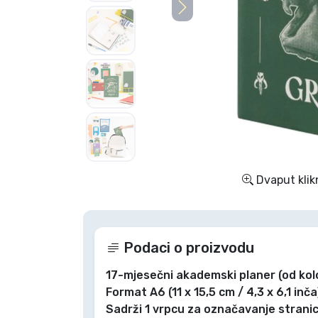
TV serija proizvodi
Film proizvodi
Crtani proizvodi
Anime proizvodi
Dvaput klik
Gamer proizvodi
Sportski proizvodi
Podaci o proizvodu
Glazbeni proizvodi
17-mjesečni akademski planer (od kol
Format A6 (11 x 15,5 cm / 4,3 x 6,1 inča
Sadrži 1 vrpcu za označavanje stranica
Vrste proizvoda