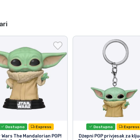
ari
Dostupno
Express
Dostupno
Express
r Wars The Mandalorian POP!
Džepni POP privjesak za klj