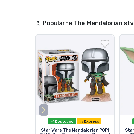
Popularne The Mandalorian stv
Dostupno
Express
Star Wars The Mandalorian POP!
Sta