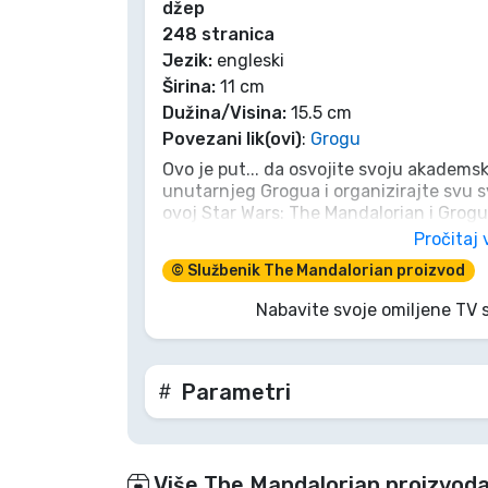
džep
248 stranica
Marke
Jezik:
engleski
Širina:
11 cm
Dužina/Visina:
15.5 cm
Povezani lik(ovi)
:
Grogu
Ovo je put... da osvojite svoju akadems
unutarnjeg Grogua i organizirajte svu 
ovoj Star Wars: The Mandalorian i Grog
bilježnici za 2026./2027. Od rasporeda 
Pročitaj 
grickalice, svaka važna misija dobiva s
© Službenik The Mandalorian proizvod
važne misli odlutaju poput zvjezdanog b
ovdje. Malen, ali moćan, baš kao i vaš om
Nabavite svoje omiljene TV 
neophodna za svakog učenjaka Sile!
Parametri
Više The Mandalorian proizvoda