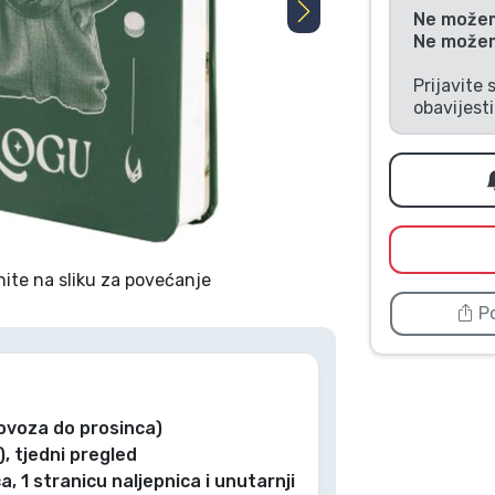
Ne možemo
Ne možemo
Prijavite 
obavijest
nite na sliku za povećanje
Po
ovoza do prosinca)
), tjedni pregled
, 1 stranicu naljepnica i unutarnji