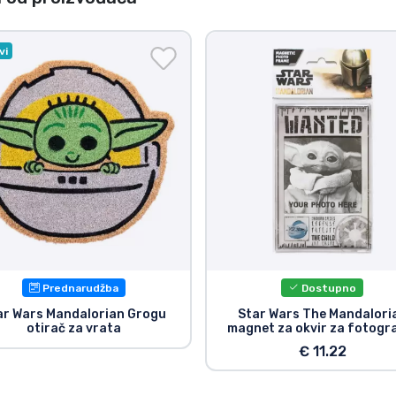
vi
Prednarudžba
Dostupno
ar Wars Mandalorian Grogu
Star Wars The Mandalori
otirač za vrata
magnet za okvir za fotogra
€ 11.22