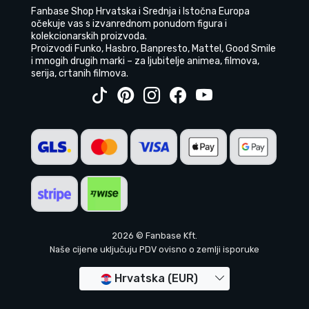
Fanbase Shop Hrvatska i Srednja i Istočna Europa
očekuje vas s izvanrednom ponudom figura i
kolekcionarskih proizvoda.
Proizvodi Funko, Hasbro, Banpresto, Mattel, Good Smile
i mnogih drugih marki – za ljubitelje animea, filmova,
serija, crtanih filmova.
2026 © Fanbase Kft.
Naše cijene uključuju PDV ovisno o zemlji isporuke
Hrvatska (EUR)