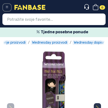
0
Menü
Tjedne posebne ponude
serije proizvodi
Wednesday proizvodi
Wednesday dopisnic
Ulazak
Registracija
Najnovije proizvodi
Akcija
Ekspresna dostava
Prednarudžbe
Outlet proizvodi