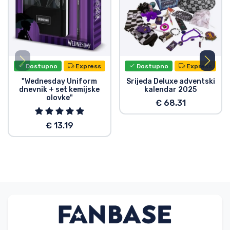
Dostupno
Express
Dostupno
Express
"Wednesday Uniform
Srijeda Deluxe adventski
dnevnik + set kemijske
kalendar 2025
olovke"
€ 68.31
€ 13.19