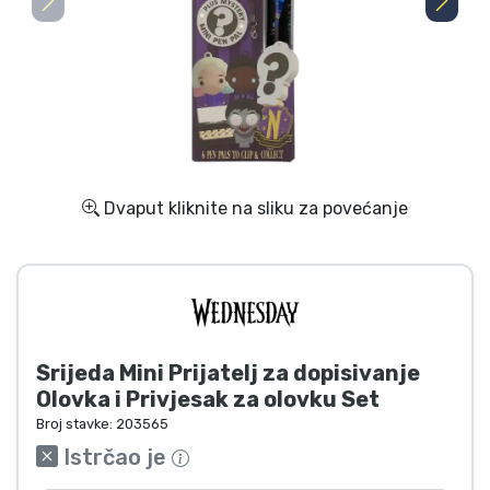
Dostava i plaćanje
TV serija proizvodi
Film proizvodi
Crtani proizvodi
Dvaput kliknite na sliku za povećanje
Anime proizvodi
Gamer proizvodi
Srijeda Mini Prijatelj za dopisivanje
Sportski proizvodi
Olovka i Privjesak za olovku Set
Broj stavke:
203565
Glazbeni proizvodi
Istrčao je