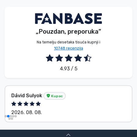
Vrste proizvoda
Marke
„Pouzdan, preporuka”
Na temelju desetaka tisuća kupnji i
10748 recenzija
4.93 / 5
Dávid Sulyok
Kupac
2026. 08. 08.