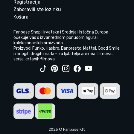
Registracija
Zaboravili ste lozinku
Košara
Fanbase Shop Hrvatska i Srednja i Istočna Europa
očekuje vas s izvanrednom ponudom figura i
kolekcionarskih proizvoda.
Proizvodi Funko, Hasbro, Banpresto, Mattel, Good Smile
i mnogih drugih marki – za ljubitelje animea, filmova,
serija, crtanih filmova.
2026 © Fanbase Kft.