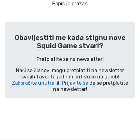
Dostava i plaćanje
Popis je prazan
TV serija proizvodi
Obavijestiti me kada stignu nove
Film proizvodi
Squid Game stvari
?
Crtani proizvodi
Pretplatite se na newsletter!
Naši se članovi mogu pretplatiti na newsletter
Anime proizvodi
svojih favorita jednim pritiskom na gumb!
Zakoračite unutra
, ili
Prijavite se
da se pretplatite
na newsletter!
Gamer proizvodi
Sportski proizvodi
Glazbeni proizvodi