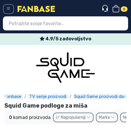
0
Menü
4.9/5 zadovoljstvo
Ulazak
Registracija
Najnovije proizvodi
Akcija
Ekspresna dostava
Fanbase
TV serije proizvodi
Squid Game proizvodi darovi
Squid Game podloge za miša
Prednarudžbe
0
komad proizvoda
Najpopularniji
Marke
Ne
Outlet proizvodi