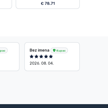
€ 78.71
i još 10723 ocjena...
pac