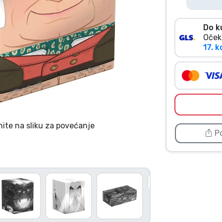
Do k
Oček
17. ko
nite na sliku za povećanje
Po