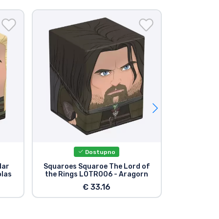
Dostupno
dar
Squaroes Squaroe The Lord of
Squaroes S
olas
the Rings LOTR006 - Aragorn
the Rings
€ 33.16