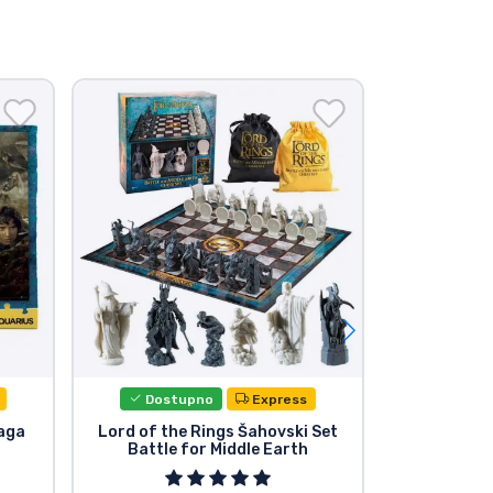
Dostupno
Express
Dost
Saga
Lord of the Rings Šahovski Set
Lord of the 
Battle for Middle Earth
Movies V
Bagg