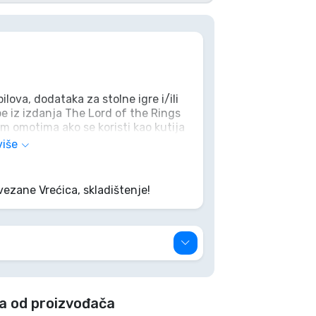
lova, dodataka za stolne igre i/ili
e iz izdanja The Lord of the Rings
im omotima ako se koristi kao kutija
vljivih izvora i savršeno se
više
s Case.
a sa sigurnim zatvaranjem
vezane Vrećica, skladištenje!
ljivih izvora
strukim omotima ili 120 karata u
da od proizvođača