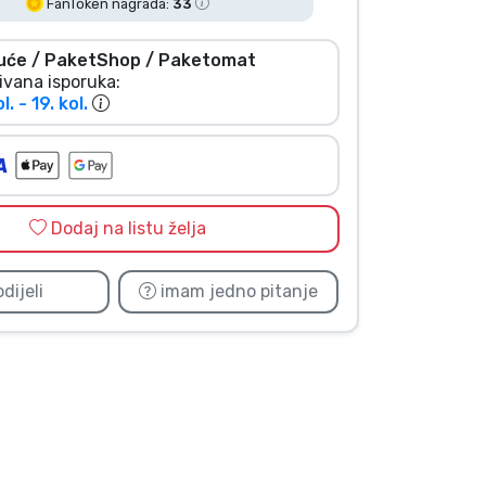
FanToken nagrada:
33
uće / PaketShop / Paketomat
ivana isporuka:
l. - 19. kol.
Dodaj na listu želja
dijeli
imam jedno pitanje