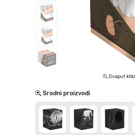
TV serija proizvodi
Film proizvodi
Crtani proizvodi
Anime proizvodi
Dvaput klik
Gamer proizvodi
Srodni proizvodi
Sportski proizvodi
Glazbeni proizvodi
Vrste proizvoda