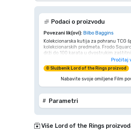
Marke
Podaci o proizvodu
Povezani lik(ovi)
:
Bilbo Baggins
Kolekcionarska kutija za pohranu TCG špi
kolekcionarskih predmeta. Frodo Squaro
drži do 100 karata u dvostrukim zaštitn
za špil. Squaroe su izrađene od 78% obno
Pročitaj 
uklapaju u zasebno dostupnu Collector
© Službenik Lord of the Rings proizvod
- Potpuno tiskana kolekcionarska kutij
Nabavite svoje omiljene Film po
- Proizvedeno u Njemačkoj od 78% obnov
- Kutija za špil drži do 100 karata u dvo
jednostrukim omotima.
Parametri
Više Lord of the Rings proizvo