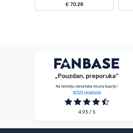
€ 70.28
E. Hipságh
Bez imena
Kupac
Kupac
„Pouzdan, preporuka”
2026. 08. 06.
2026. 08. 05.
Na temelju desetaka tisuća kupnji i
10729 recenzija
4.93 / 5