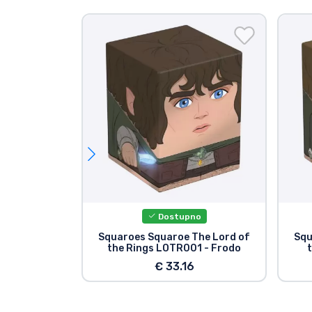
Dostupno
Squaroes Squaroe The Lord of
Squ
the Rings LOTR001 - Frodo
€ 33.16