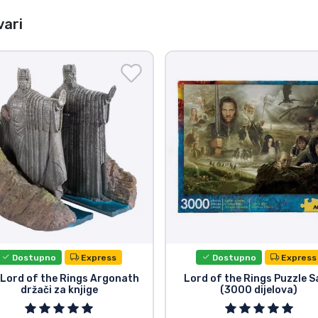
vari
Dostupno
Express
Dostupno
Express
 Lord of the Rings Argonath
Lord of the Rings Puzzle 
držači za knjige
(3000 dijelova)