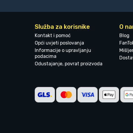
Služba za korisnike
O n
Kontakt i pomoć
Blog
Opći uvjeti poslovanja
FanTo
Informacije o upravljanju
Mišlj
podacima
Dostav
Odustajanje, povrat proizvoda