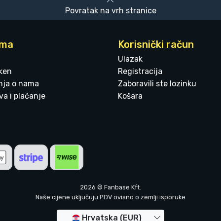
Povratak na vrh stranice
ama
Korisnički račun
Ulazak
ken
Registracija
enja o nama
Zaboravili ste lozinku
a i plaćanje
Košara
2026 © Fanbase Kft.
Naše cijene uključuju PDV ovisno o zemlji isporuke
Hrvatska (EUR)