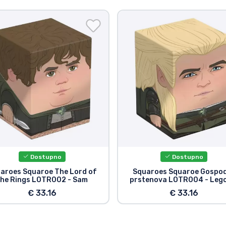
Dostupno
Dostupno
aroes Squaroe The Lord of
Squaroes Squaroe Gospo
the Rings LOTR002 - Sam
prstenova LOTR004 - Leg
€ 33.16
€ 33.16