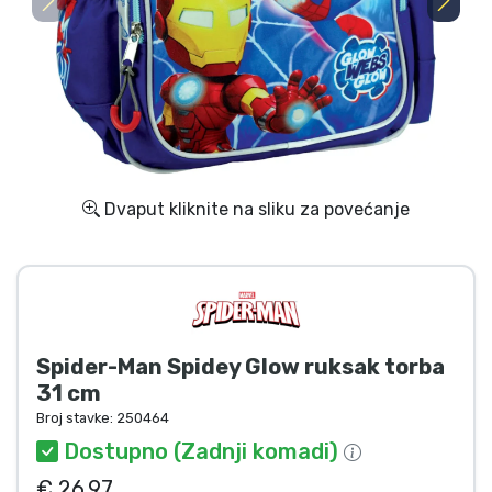
Dostava i plaćanje
TV serija proizvodi
Film proizvodi
Crtani proizvodi
Dvaput kliknite na sliku za povećanje
Anime proizvodi
Gamer proizvodi
Spider-Man Spidey Glow ruksak torba
Sportski proizvodi
31 cm
Broj stavke:
250464
Glazbeni proizvodi
Dostupno (Zadnji komadi)
€ 26.97