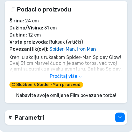
Podaci o proizvodu
Širina:
24 cm
Dužina/Visina:
31 cm
Dubina:
12 cm
Vrsta proizvoda
: Ruksak (vrtićki)
Povezani lik(ovi)
:
Spider-Man
,
Iron Man
Kreni u akciju s ruksakom Spider-Man Spidey Glow!
Ovaj 31 cm Marvel čudo nije samo torba, već tvoj
vjerni suputnik za svaku avanturu. Baš kao Spidey,
bit ćeš spreman za sve, noseći svu svoju opremu s
Pročitaj više
super stilom. Neka tvoj unutarnji heroj svijetli jarko
© Službenik Spider-Man proizvod
poput tvog pajdaša koji baca mreže, dokazujući da
i mali heroji mogu ostaviti veliki utisak. Spremi se
Nabavite svoje omiljene Film povezane torba!
osvojiti dan, korak po korak!
Parametri