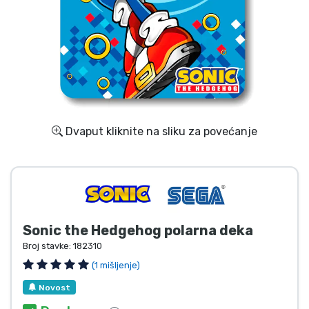
Dostava i plaćanje
TV serija proizvodi
Film proizvodi
Crtani proizvodi
Dvaput kliknite na sliku za povećanje
Anime proizvodi
Gamer proizvodi
Sonic the Hedgehog polarna deka
Sportski proizvodi
Broj stavke:
182310
(1 mišljenje)
Glazbeni proizvodi
Novost