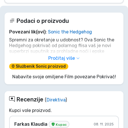
Podaci o proizvodu
Povezani lik(ovi)
:
Sonic the Hedgehog
Spremni za okretanje u udobnost? Ova Sonic the
Hedgehog pokrivač od polarnog flisa vaš je novi
superbrzi suputnik za prohladne noći i epske
gaming sesije. Zgrabite prstenje (ili grickalice),
Pročitaj više
ušuškajte se i pripremite se za avanturu, jer čak i
© Službenik Sonic proizvod
najbrži jež treba ugodan odmor. Ne dopustite da
vam Dr. Eggman ukrade toplinu; podignite svoje
Nabavite svoje omiljene Film povezane Pokrivač!
opuštanje na višu razinu!
Recenzije
(
Direktiva
)
Kupci vole proizvod.
Farkas Klaudia
08. 11. 2025
Kupac