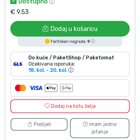
Dostupno
Vrste proizvoda
€ 9.53
Marke
Dodaj u košaricu
FanToken nagrada:
9
Do kuće / PaketShop / Paketomat
Očekivana isporuka:
18. kol. - 20. kol.
Dodaj na listu želja
Podijeli
imam jedno
pitanje