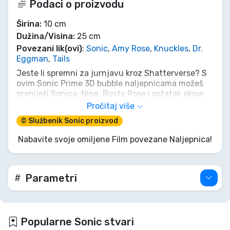
Podaci o proizvodu
Širina:
10 cm
Dužina/Visina:
25 cm
Povezani lik(ovi)
:
Sonic
,
Amy Rose
,
Knuckles
,
Dr.
Eggman
,
Tails
Jeste li spremni za jurnjavu kroz Shatterverse? S
ovim Sonic Prime 3D bubble naljepnicama možeš
prenijeti Sonica, Nine, Rusty Rose i ostatak ekipe
izravno na svoj bilježnicu, laptop ili mobitel! Ove
Pročitaj više
vrhunske naljepnice s kristalnim efektom izgledaju
© Službenik Sonic proizvod
i djeluju poput pravih krhotina prizme u tvojim
rukama. Ukrasi svoje stvari epskim dimenzionalnim
Nabavite svoje omiljene Film povezane Naljepnica!
stilom prije nego što ih se dočepa Vijeće Kaosa.
Moraš biti brz – ugrabi svoj set u pravom Sonic
stilu!
Parametri
Popularne Sonic stvari