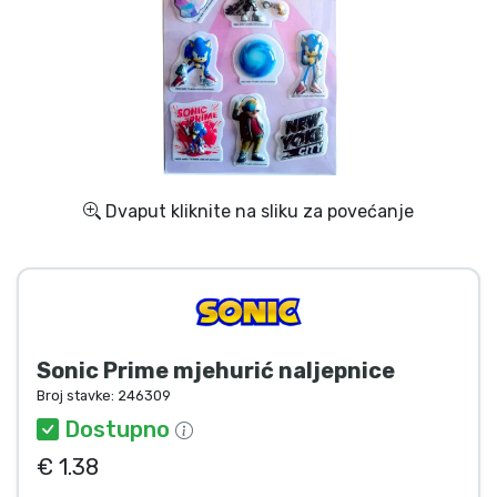
Dostava i plaćanje
TV serija proizvodi
Film proizvodi
Crtani proizvodi
Dvaput kliknite na sliku za povećanje
Anime proizvodi
Gamer proizvodi
Sonic Prime mjehurić naljepnice
Sportski proizvodi
Broj stavke:
246309
Dostupno
Glazbeni proizvodi
€ 1.38