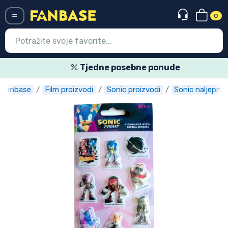
0
Menü
Tjedne posebne ponude
Fanbase
Film proizvodi
Sonic proizvodi
Sonic naljepnic
Ulazak
Registracija
Najnovije proizvodi
Akcija
Ekspresna dostava
Prednarudžbe
Outlet proizvodi