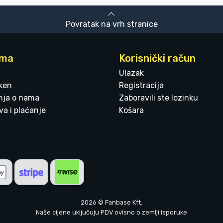
Povratak na vrh stranice
ama
Korisnički račun
Ulazak
ken
Registracija
enja o nama
Zaboravili ste lozinku
a i plaćanje
Košara
2026 © Fanbase Kft.
Naše cijene uključuju PDV ovisno o zemlji isporuke