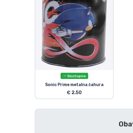
TV serija proizvodi
Film proizvodi
Crtani proizvodi
Anime proizvodi
Dostupno
Gamer proizvodi
Sonic Prime metalna čahura
€ 2.50
Sportski proizvodi
Glazbeni proizvodi
Oba
Vrste proizvoda