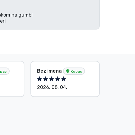
tiskom na gumb!
er!
Baranyi P
Bez imena
pac
Kupac
Kupac
2026. 08. 04.
2026. 08.