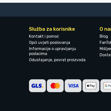
Služba za korisnike
O n
Kontakt i pomoć
Blog
Opći uvjeti poslovanja
FanTo
Informacije o upravljanju
Mišlj
podacima
Dostav
Odustajanje, povrat proizvoda