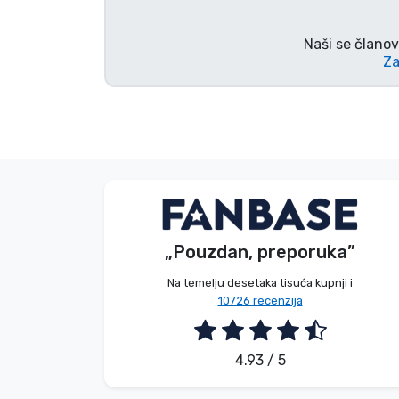
Marke
Naši se članov
Za
E. Hipságh
Kupac
„Pouzdan, preporuka”
2026. 08. 06.
Na temelju desetaka tisuća kupnji i
10726 recenzija
4.93 / 5