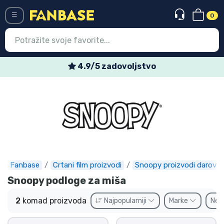
0
Menü
4.9/5 zadovoljstvo
Ulazak
Registracija
Najnovije proizvodi
Akcija
Ekspresna dostava
Fanbase
Crtani film proizvodi
Snoopy proizvodi darovi
Snoopy podloge za miša
Prednarudžbe
2
komad proizvoda
Najpopularniji
Marke
Ne
Outlet proizvodi