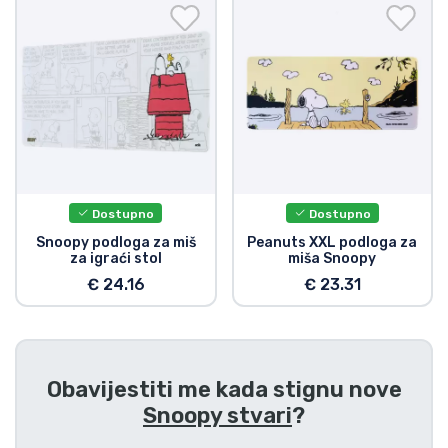
Dostava i plaćanje
TV serija proizvodi
Film proizvodi
Crtani proizvodi
Dostupno
Dostupno
Anime proizvodi
Snoopy podloga za miš
Peanuts XXL podloga za
za igraći stol
miša Snoopy
€ 24.16
€ 23.31
Gamer proizvodi
Sportski proizvodi
Obavijestiti me kada stignu nove
Glazbeni proizvodi
Snoopy stvari
?