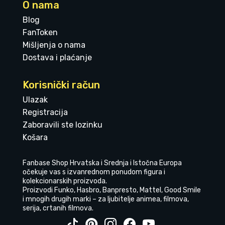
O nama
Blog
FanToken
Mišljenja o nama
Dostava i plaćanje
Korisnički račun
Ulazak
Registracija
Zaboravili ste lozinku
Košara
Fanbase Shop Hrvatska i Srednja i Istočna Europa
očekuje vas s izvanrednom ponudom figura i
kolekcionarskih proizvoda.
Proizvodi Funko, Hasbro, Banpresto, Mattel, Good Smile
i mnogih drugih marki – za ljubitelje animea, filmova,
serija, crtanih filmova.