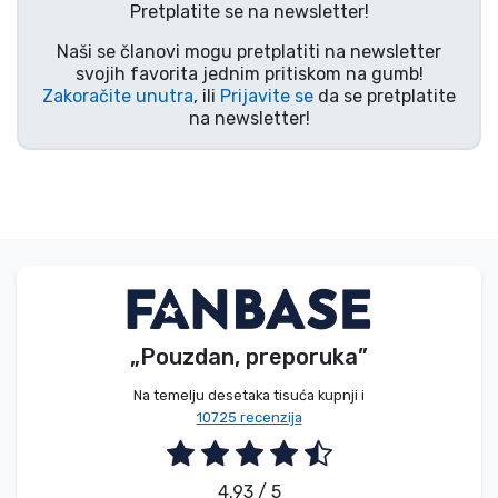
Pretplatite se na newsletter!
Vrste proizvoda
Naši se članovi mogu pretplatiti na newsletter
svojih favorita jednim pritiskom na gumb!
Marke
Zakoračite unutra
, ili
Prijavite se
da se pretplatite
na newsletter!
„Pouzdan, preporuka”
Na temelju desetaka tisuća kupnji i
10725 recenzija
4.93 / 5