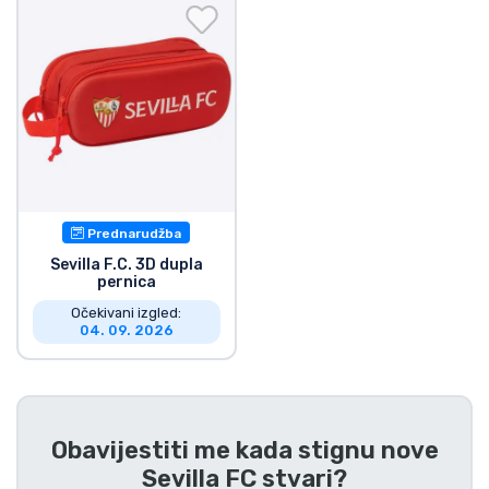
Dostava i plaćanje
TV serija proizvodi
Film proizvodi
Crtani proizvodi
Prednarudžba
Anime proizvodi
Sevilla F.C. 3D dupla
pernica
Očekivani izgled:
Gamer proizvodi
04. 09. 2026
Sportski proizvodi
Glazbeni proizvodi
Obavijestiti me kada stignu nove
Sevilla FC stvari
?