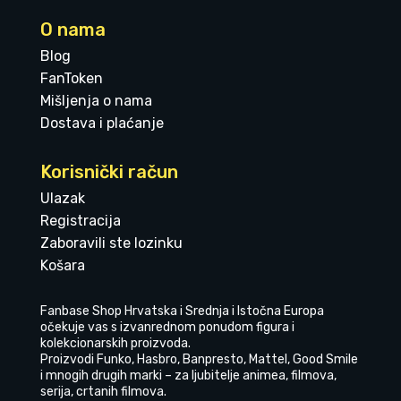
O nama
Blog
FanToken
Mišljenja o nama
Dostava i plaćanje
Korisnički račun
Ulazak
Registracija
Zaboravili ste lozinku
Košara
Fanbase Shop Hrvatska i Srednja i Istočna Europa
očekuje vas s izvanrednom ponudom figura i
kolekcionarskih proizvoda.
Proizvodi Funko, Hasbro, Banpresto, Mattel, Good Smile
i mnogih drugih marki – za ljubitelje animea, filmova,
serija, crtanih filmova.