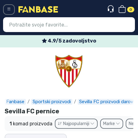
0
Menü
4.9/5 zadovoljstvo
Ulazak
Registracija
Najnovije proizvodi
Akcija
Ekspresna dostava
Fanbase
Sportski proizvodi
Sevilla FC proizvodi darovi
Sevilla FC pernice
Prednarudžbe
1
komad proizvoda
Najpopularniji
Marke
Ne
Outlet proizvodi