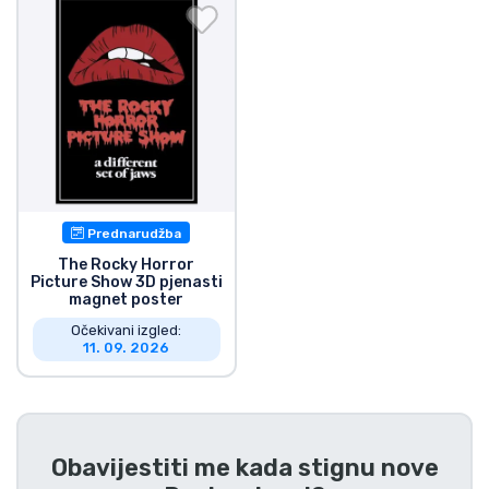
Dostava i plaćanje
TV serija proizvodi
Film proizvodi
Crtani proizvodi
Prednarudžba
Anime proizvodi
The Rocky Horror
Picture Show 3D pjenasti
magnet poster
Gamer proizvodi
Očekivani izgled:
11. 09. 2026
Sportski proizvodi
Glazbeni proizvodi
Obavijestiti me kada stignu nove