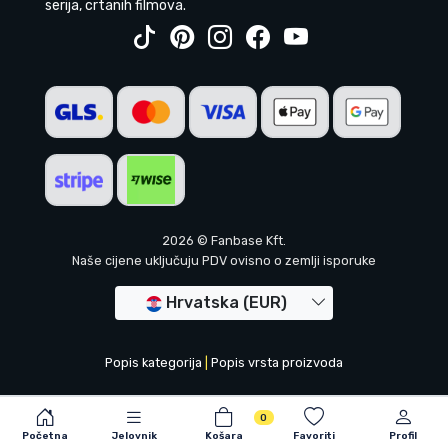
serija, crtanih filmova.
2026 © Fanbase Kft.
Naše cijene uključuju PDV ovisno o zemlji isporuke
Hrvatska (EUR)
Popis kategorija
|
Popis vrsta proizvoda
0
Početna
Jelovnik
Košara
Favoriti
Profil