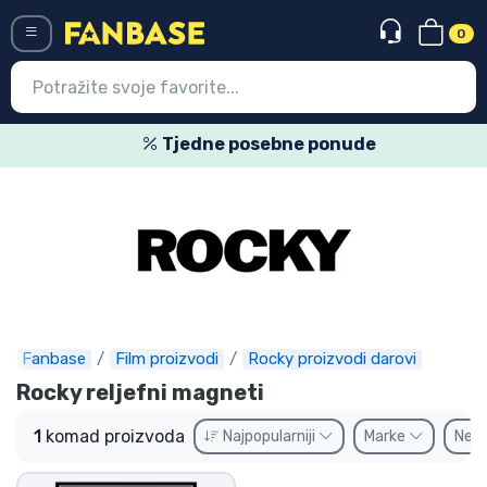
0
Menü
Tjedne posebne ponude
Ulazak
Registracija
Najnovije proizvodi
Akcija
Ekspresna dostava
Fanbase
Film proizvodi
Rocky proizvodi darovi
Rocky reljefni magneti
Prednarudžbe
1
komad proizvoda
Najpopularniji
Marke
Ne
Outlet proizvodi