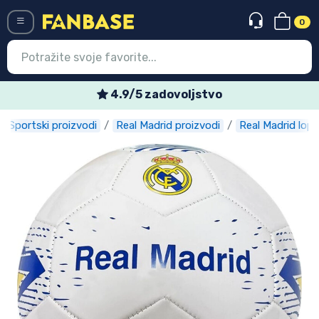
0
Menü
4.9/5 zadovoljstvo
Sportski proizvodi
Real Madrid proizvodi
Real Madrid lopt
Ulazak
Registracija
Najnovije proizvodi
Akcija
Ekspresna dostava
Prednarudžbe
Outlet proizvodi