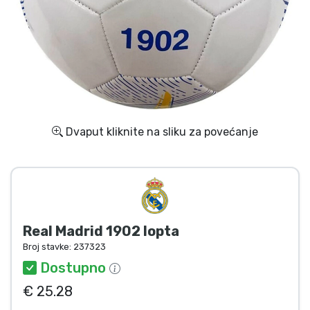
Dostava i plaćanje
TV serija proizvodi
Film proizvodi
Crtani proizvodi
Dvaput kliknite na sliku za povećanje
Anime proizvodi
Gamer proizvodi
Real Madrid 1902 lopta
Sportski proizvodi
Broj stavke:
237323
Dostupno
Glazbeni proizvodi
€ 25.28