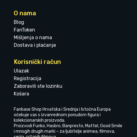
O nama
Blog
FanToken
Mišljenja o nama
Dostava i plaćanje
Korisnički račun
Ulazak
Registracija
Zaboravili ste lozinku
Košara
Fanbase Shop Hrvatska i Srednja i Istočna Europa
očekuje vas s izvanrednom ponudom figura i
kolekcionarskih proizvoda.
Proizvodi Funko, Hasbro, Banpresto, Mattel, Good Smile
i mnogih drugih marki – za ljubitelje animea, filmova,
serija, crtanih filmova.