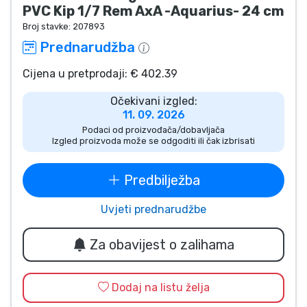
PVC Kip 1/7 Rem AxA -Aquarius- 24 cm
Vrste proizvoda
Broj stavke:
207893
Prednarudžba
Marke
Cijena u pretprodaji: € 402.39
Očekivani izgled:
11. 09. 2026
Podaci od proizvođača/dobavljača
Izgled proizvoda može se odgoditi ili čak izbrisati
Predbilježba
Uvjeti prednarudžbe
Za obavijest o zalihama
Dodaj na listu želja