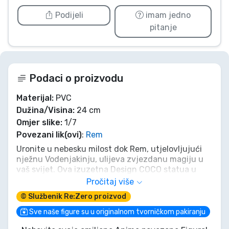
Podijeli
imam jedno
pitanje
Podaci o proizvodu
Materijal:
PVC
Dužina/Visina:
24 cm
Omjer slike:
1/7
Povezani lik(ovi)
:
Rem
Uronite u nebesku milost dok Rem, utjelovljujući
nježnu Vodenjakinju, ulijeva zvjezdanu magiju u
vaš svijet. Ova izuzetna Design COCO statua u
mjerilu 1/7 nadilazi puki kolekcionarski predmet;
Pročitaj više
ona je dinamična kaskada svjetlucave vode i
© Službenik Re:Zero proizvod
zvjezdane svjetlosti, šaputano obećanje
započinjanja života iznova, svježeg i punog nade.
Sve naše figure su u originalnom tvorničkom pakiranju
Poželite dobrodošlicu ovoj 24 cm viziji