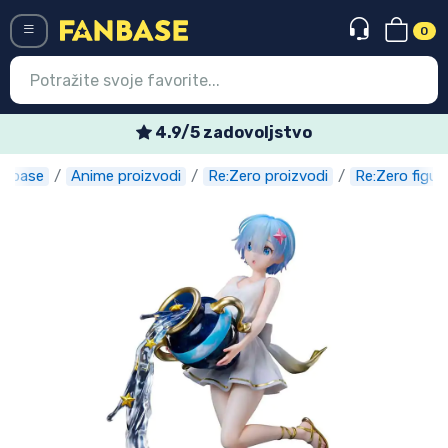
0
Menü
4.9/5 zadovoljstvo
anbase
Anime proizvodi
Re:Zero proizvodi
Re:Zero figur
Ulazak
Registracija
Najnovije proizvodi
Akcija
Ekspresna dostava
Prednarudžbe
Outlet proizvodi