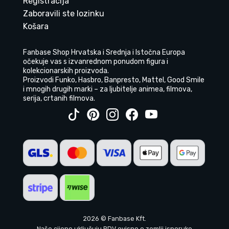
Registracija
Zaboravili ste lozinku
Košara
Fanbase Shop Hrvatska i Srednja i Istočna Europa
očekuje vas s izvanrednom ponudom figura i
kolekcionarskih proizvoda.
Proizvodi Funko, Hasbro, Banpresto, Mattel, Good Smile
i mnogih drugih marki – za ljubitelje animea, filmova,
serija, crtanih filmova.
2026 © Fanbase Kft.
Naše cijene uključuju PDV ovisno o zemlji isporuke