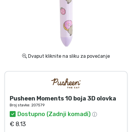
Dostava i plaćanje
TV serija proizvodi
Film proizvodi
Crtani proizvodi
Dvaput kliknite na sliku za povećanje
Anime proizvodi
Gamer proizvodi
Pusheen Moments 10 boja 3D olovka
Sportski proizvodi
Broj stavke:
207579
Dostupno (Zadnji komadi)
Glazbeni proizvodi
€ 8.13