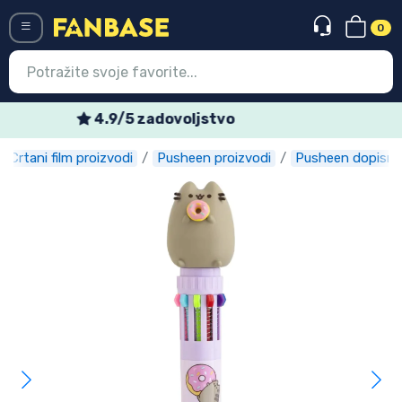
0
Menü
Tjedne posebne ponude
Crtani film proizvodi
Pusheen proizvodi
Pusheen dopisni
Ulazak
Registracija
Najnovije proizvodi
Akcija
Ekspresna dostava
Prednarudžbe
Outlet proizvodi