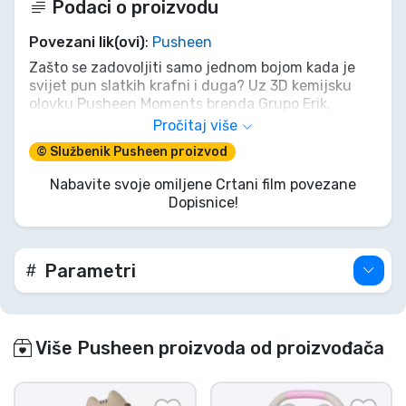
Podaci o proizvodu
Povezani lik(ovi)
:
Pusheen
Zašto se zadovoljiti samo jednom bojom kada je
svijet pun slatkih krafni i duga? Uz 3D kemijsku
olovku Pusheen Moments brenda Grupo Erik,
možeš zapisati svoje najslađe misli u čak deset
Pročitaj više
različitih živahnih boja! Slatka 3D figurica Pusheen
© Službenik Pusheen proizvod
na vrhu, koja s užitkom gricka krafnu, jamči da će
učenje ili pisanje dnevnika postati čista zabava.
Nabavite svoje omiljene Crtani film povezane
Bilo da šaraš, planiraš ili zapisuješ tajne recepte,
Dopisnice!
ova pastelno ljubičasta ljepotica zasladit će svaki
trenutak. Unesi malo predivne mačje kreativnosti
na svoj radni stol!
Parametri
Više Pusheen proizvoda od proizvođača