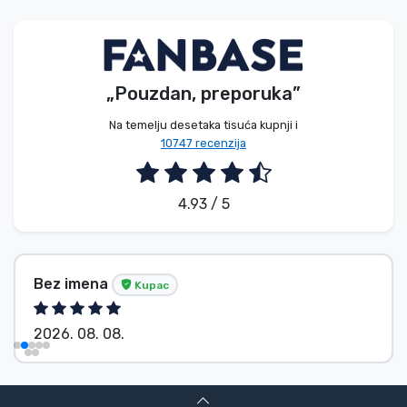
Vrste proizvoda
Marke
„Pouzdan, preporuka”
Na temelju desetaka tisuća kupnji i
10747 recenzija
4.93 / 5
Bez imena
Kupac
2026. 08. 08.