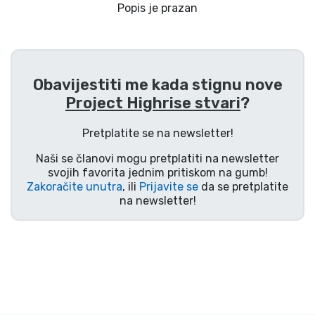
Dostava i plaćanje
Popis je prazan
TV serija proizvodi
Obavijestiti me kada stignu nove
Film proizvodi
Project Highrise stvari
?
Crtani proizvodi
Pretplatite se na newsletter!
Naši se članovi mogu pretplatiti na newsletter
Anime proizvodi
svojih favorita jednim pritiskom na gumb!
Zakoračite unutra
, ili
Prijavite se
da se pretplatite
na newsletter!
Gamer proizvodi
Sportski proizvodi
Glazbeni proizvodi