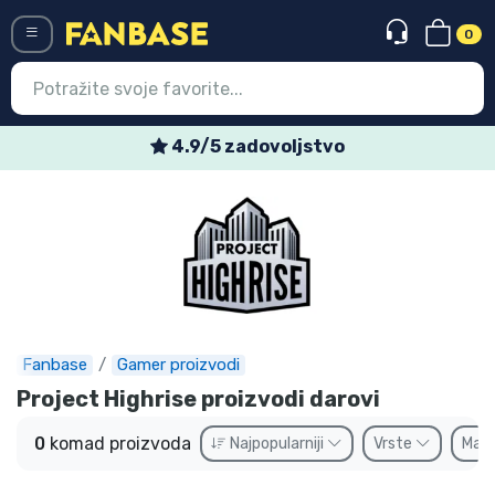
0
Menü
4.9/5 zadovoljstvo
Ulazak
Registracija
Najnovije proizvodi
Akcija
Ekspresna dostava
Fanbase
Gamer proizvodi
Project Highrise proizvodi darovi
Prednarudžbe
0
komad proizvoda
Najpopularniji
Vrste
Mar
Outlet proizvodi