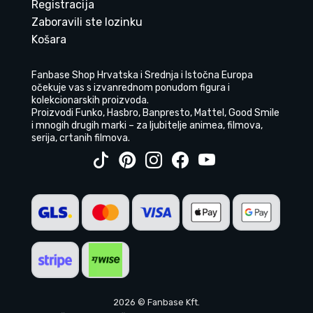
Registracija
Zaboravili ste lozinku
Košara
Fanbase Shop Hrvatska i Srednja i Istočna Europa
očekuje vas s izvanrednom ponudom figura i
kolekcionarskih proizvoda.
Proizvodi Funko, Hasbro, Banpresto, Mattel, Good Smile
i mnogih drugih marki – za ljubitelje animea, filmova,
serija, crtanih filmova.
2026 © Fanbase Kft.