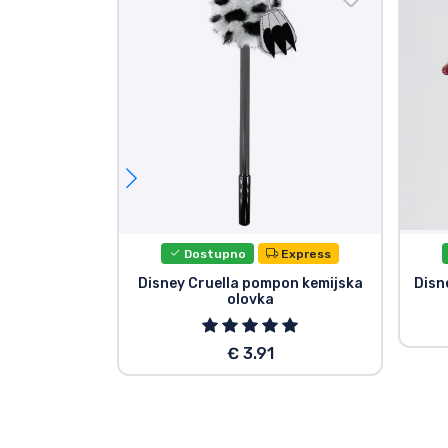
Dostupno
Express
Disney Cruella pompon kemijska
Disn
olovka
€ 3.91