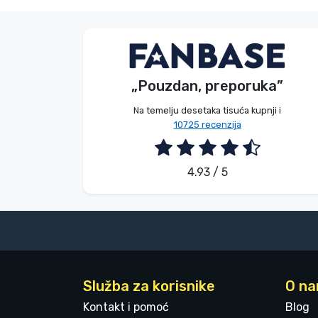
Baranyi Patrik
Bez imena
Kupac
Kupac
„Pouzdan, preporuka”
2026. 08. 04.
2026. 08. 04.
Na temelju desetaka tisuća kupnji i
10725 recenzija
4.93 / 5
Služba za korisnike
O n
Kontakt i pomoć
Blog