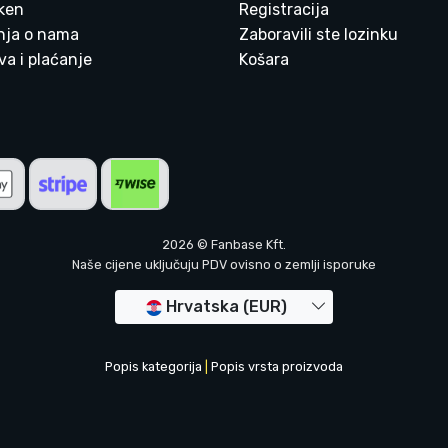
ken
Registracija
enja o nama
Zaboravili ste lozinku
a i plaćanje
Košara
2026 © Fanbase Kft.
Naše cijene uključuju PDV ovisno o zemlji isporuke
Hrvatska (EUR)
Popis kategorija
|
Popis vrsta proizvoda