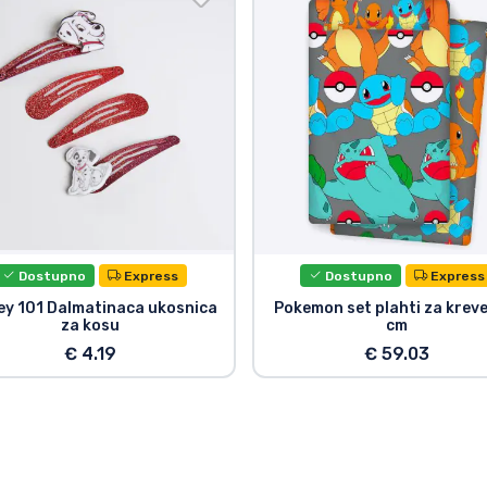
Dostupno
Express
Dostupno
Express
ey 101 Dalmatinaca ukosnica
Pokemon set plahti za krev
za kosu
cm
€ 4.19
€ 59.03