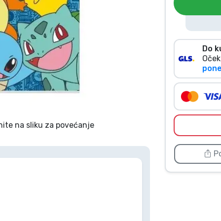
Do k
Oček
poned
nite na sliku za povećanje
Po