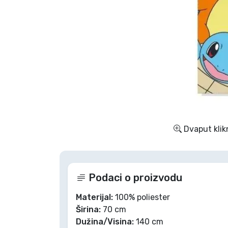
TV serija proizvodi
Film proizvodi
Crtani proizvodi
Anime proizvodi
Dvaput klik
Gamer proizvodi
Sportski proizvodi
Podaci o proizvodu
Glazbeni proizvodi
Materijal:
100% poliester
Širina:
70 cm
Dužina/Visina:
140 cm
Vrste proizvoda