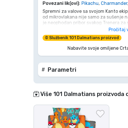
Povezani lik(ovi)
:
Pikachu
,
Charmander
Spremni za valove sa svojom Kanto eki
Marke
od mikrovlakana nije samo za sušenje 
je neophodan pribor svakog Trenera za
Charmander, Squirtle i Bulbasaur su tu d
Pročitaj 
Super upijajući i brzo sušeći – pouzda
© Službenik 101 Dalmatians proizvod
teške borbe u dvorani. Zgrabi svoj i prip
Nabavite svoje omiljene Crt
Parametri
Više 101 Dalmatians proizvoda 