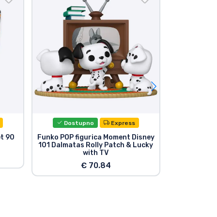
Dostupno
Express
Dost
et 90
Funko POP figurica Moment Disney
Disney 101 
101 Dalmatas Rolly Patch & Lucky
Vi
with TV
€ 70.84