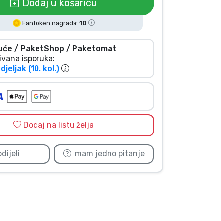
Dodaj u košaricu
FanToken nagrada:
10
uće / PaketShop / Paketomat
ivana isporuka:
jeljak (10. kol.)
Dodaj na listu želja
dijeli
imam jedno pitanje