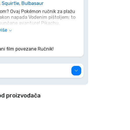
,
Squirtle
,
Bulbasaur
pom? Ovaj Pokémon ručnik za plažu
nakon napada Vodenim pištoljem; to
 sunčane avanture! Pikachu,
a elektriziraju tvoje dane na plaži.
više
n kao Potpuno ozdravljenje nakon
remi se da ih sve osušiš sa stilom!
ani film povezane Ručnik!
od proizvođača