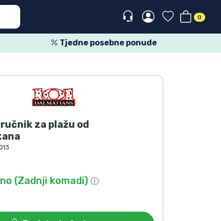
0
Tjedne posebne ponude
učnik za plažu od
kana
013
o (Zadnji komadi)