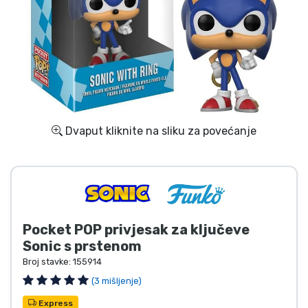
Dostava i plaćanje
TV serija proizvodi
Film proizvodi
Crtani proizvodi
Dvaput kliknite na sliku za povećanje
Anime proizvodi
Gamer proizvodi
Pocket POP privjesak za ključeve
Sportski proizvodi
Sonic s prstenom
Broj stavke:
155914
Glazbeni proizvodi
(3 mišljenje)
Express