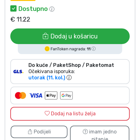
Vrste proizvoda
Dostupno
€ 11.22
Marke
Dodaj u košaricu
FanToken nagrada:
11
Do kuće / PaketShop / Paketomat
Očekivana isporuka:
utorak (11. kol.)
Dodaj na listu želja
Podijeli
imam jedno
pitanje