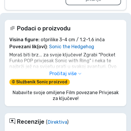
Podaci o proizvodu
Visina figure:
otprilike 3-4 cm / 1.2-1.6 inča
Povezani lik(ovi)
:
Sonic the Hedgehog
Moraš biti brz... za svoje ključeve! Zgrabi "Pocket
Funko POP privjesak Sonic with Ring" i neka te
najbrži jež na svijetu prati u svakoj avanturi. Ovo
minijaturno čudo, zajedno sa zlatnim prstenom,
Pročitaj više
nije samo fora dodatak; to je dnevna doza
© Službenik Sonic proizvod
nostalgije i supersoničnog šarma. Pričvrsti Sonica
na torbu ili ključeve i spremi se skupljati
Nabavite svoje omiljene Film povezane Privjesak
komplimente brže nego što on skuplja prstenove.
za ključeve!
Zavrti se do ovog legendarnog komada!
Recenzije
(
Direktiva
)