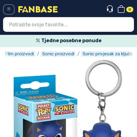
0
Menü
Tjedne posebne ponude
Film proizvodi
Sonic proizvodi
Sonic privjesak za ključev
Ulazak
Registracija
Najnovije proizvodi
Akcija
Ekspresna dostava
Prednarudžbe
Outlet proizvodi