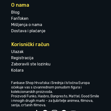
O nama
Blog
FanToken
Mišljenja o nama
Dostava i plaćanje
Korisnički račun
Ulazak
Registracija
Zaboravili ste lozinku
Košara
Fanbase Shop Hrvatska i Srednja i Istočna Europa
očekuje vas s izvanrednom ponudom figura i
kolekcionarskih proizvoda.
Proizvodi Funko, Hasbro, Banpresto, Mattel, Good Smile
i mnogih drugih marki – za ljubitelje animea, filmova,
serija, crtanih filmova.