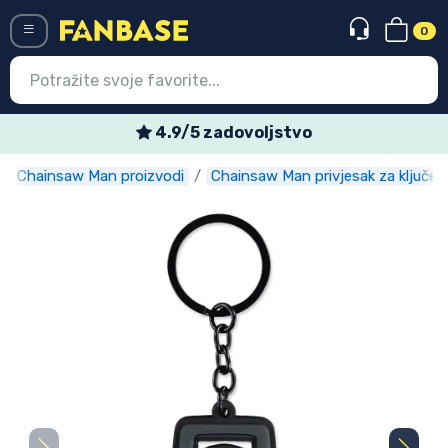
0
Menü
Tjedne posebne ponude
Chainsaw Man proizvodi
Chainsaw Man privjesak za ključev
Ulazak
Registracija
Najnovije proizvodi
Akcija
Ekspresna dostava
Prednarudžbe
Outlet proizvodi