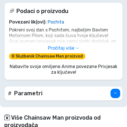
Podaci o proizvodu
Povezani lik(ovi)
:
Pochita
Pokreni svoj dan s Pochitom, najboljim Đavlom
Motornom Pilom, koji sada čuva tvoje ključeve!
Ovaj gumeni privjesak nije samo slatki dodatak; on
je djelić Denjijevog srca, simbol odanosti i
Pročitaj više
ispunjenih snova. Zakači ga na torbu ili ključeve i
© Službenik Chainsaw Man proizvod
dopusti da Pochitina mala, ali moćna prisutnost
uljepša tvoju svakodnevicu, podsjećajući te da i
Nabavite svoje omiljene Anime povezane Privjesak
najopakiji vragovi mogu biti tvoji najbolji prijatelji.
za ključeve!
Zgrabi svog Pochitu, prije nego on... pa, znaš
Pochitu!
Parametri
Više Chainsaw Man proizvoda od
proizvođača