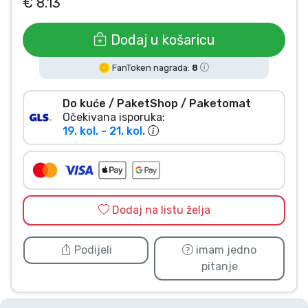
€ 8.13
Vrste proizvoda
Dodaj u košaricu
Marke
FanToken nagrada:
8
Do kuće / PaketShop / Paketomat
Očekivana isporuka:
19. kol. - 21. kol.
Dodaj na listu želja
Podijeli
imam jedno
pitanje