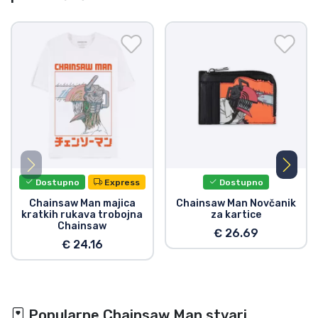
Dostupno
Express
Dostupno
Chainsaw Man majica
Chainsaw Man Novčanik
kratkih rukava trobojna
za kartice
Chainsaw
€ 26.69
€ 24.16
Popularne Chainsaw Man stvari