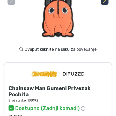
Dostava i plaćanje
TV serija proizvodi
Film proizvodi
Crtani proizvodi
Dvaput kliknite na sliku za povećanje
Anime proizvodi
Gamer proizvodi
Chainsaw Man Gumeni Privezak
Sportski proizvodi
Pochita
Broj stavke:
188192
Glazbeni proizvodi
Dostupno (Zadnji komadi)