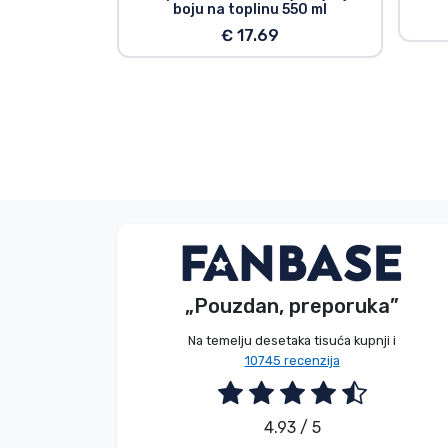
boju na toplinu 550 ml
€ 17.69
Bez imena
Kupac
„Pouzdan, preporuka”
2026. 08. 08.
Na temelju desetaka tisuća kupnji i
10745 recenzija
4.93 / 5