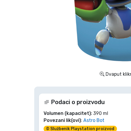
TV serija proizvodi
Film proizvodi
Crtani proizvodi
Anime proizvodi
Dvaput klik
Gamer proizvodi
Sportski proizvodi
Podaci o proizvodu
Glazbeni proizvodi
Volumen (kapacitet):
390 ml
Povezani lik(ovi)
:
Astro Bot
Vrste proizvoda
© Službenik Playstation proizvod