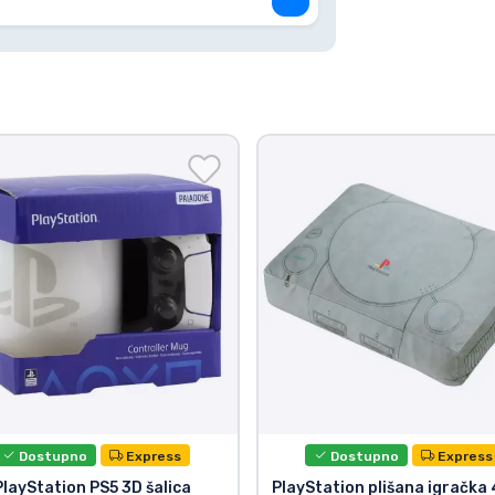
Dostupno
Express
Dostupno
Express
PlayStation PS5 3D šalica
PlayStation plišana igračka