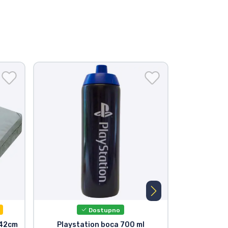
Dostupno
 42cm
Playstation boca 700 ml
Playstat