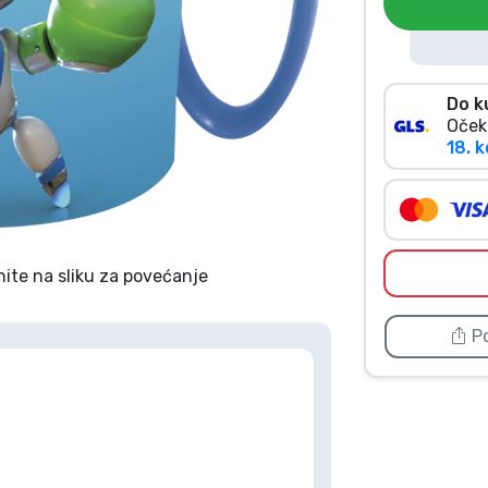
Do k
Oček
18. k
nite na sliku za povećanje
Po