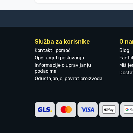
Služba za korisnike
O n
Kontakt i pomoć
Blog
Opći uvjeti poslovanja
FanTo
Informacije o upravljanju
Mišlj
podacima
Dostav
Odustajanje, povrat proizvoda