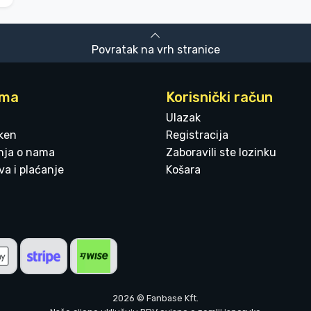
Povratak na vrh stranice
ama
Korisnički račun
Ulazak
ken
Registracija
enja o nama
Zaboravili ste lozinku
a i plaćanje
Košara
2026 © Fanbase Kft.