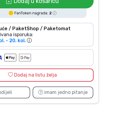
Dodaj u košaricu
FanToken nagrada:
2
uće / PaketShop / Paketomat
ivana isporuka:
ol. - 20. kol.
Dodaj na listu želja
dijeli
imam jedno pitanje