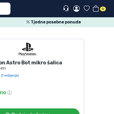
0
Tjedne posebne ponude
on Astro Bot mikro šalica
451
(1 mišljenje)
pno