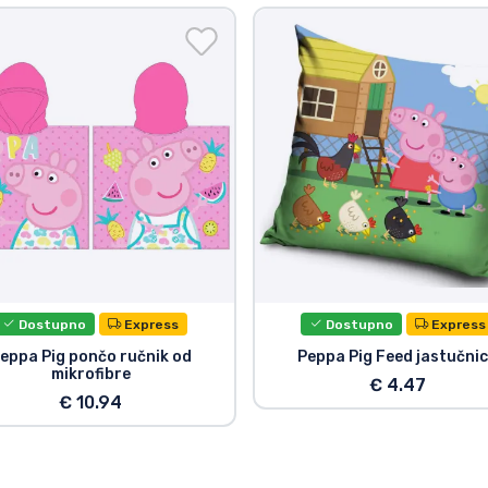
Dostupno
Express
Dostupno
Express
eppa Pig pončo ručnik od
Peppa Pig Feed jastučni
mikrofibre
€ 4.47
€ 10.94