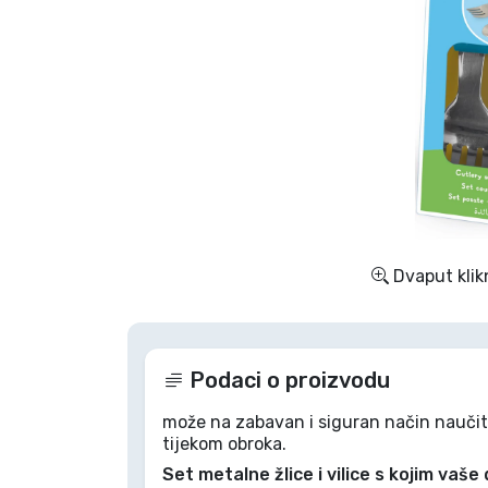
TV serija proizvodi
Film proizvodi
Crtani proizvodi
Anime proizvodi
Dvaput klik
Gamer proizvodi
Sportski proizvodi
Podaci o proizvodu
Glazbeni proizvodi
može na zabavan i siguran način naučiti k
tijekom obroka.
Set metalne žlice i vilice s kojim vaše
Vrste proizvoda