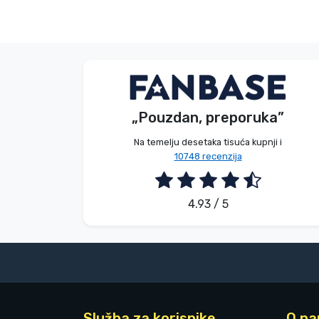
Bez imena
Kupac
„Pouzdan, preporuka”
2026. 08. 08.
Na temelju desetaka tisuća kupnji i
10748 recenzija
4.93 / 5
Služba za korisnike
O n