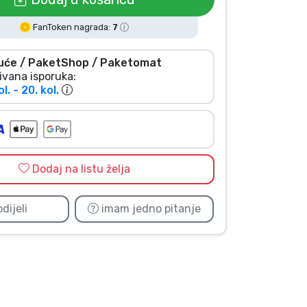
FanToken nagrada:
7
uće / PaketShop / Paketomat
ivana isporuka:
ol. - 20. kol.
Dodaj na listu želja
dijeli
imam jedno pitanje