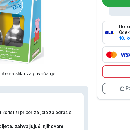
Do k
Oček
18. k
nite na sliku za povećanje
Po
oristiti pribor za jelo za odrasle
 dijete, zahvaljujući njihovom