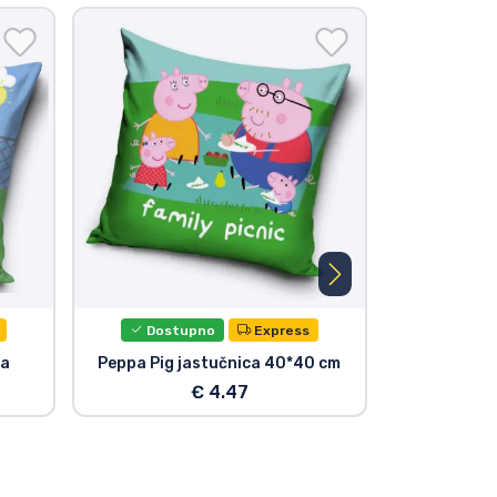
Novi
Dostupno
Express
ca
Peppa Pig jastučnica 40*40 cm
Peppa Pig 
Figura
€ 4.47