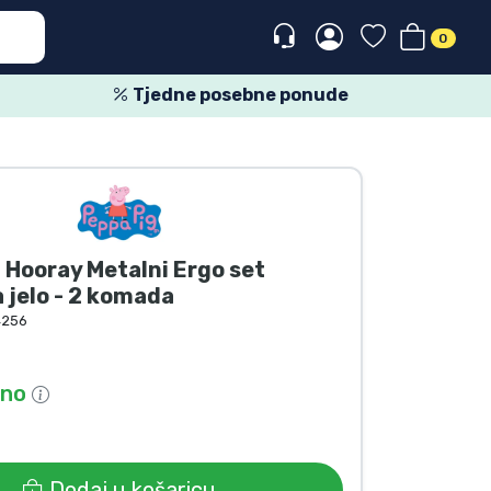
0
Tjedne posebne ponude
 Hooray Metalni Ergo set
a jelo - 2 komada
4256
pno
Dodaj u košaricu