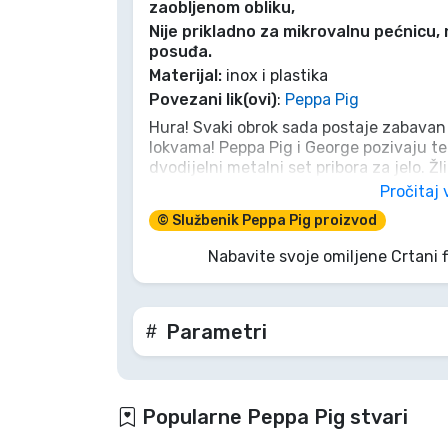
zaobljenom obliku,
Nije prikladno za mikrovalnu pećnicu, n
Marke
posuđa.
Materijal:
inox i plastika
Povezani lik(ovi)
:
Peppa Pig
Hura! Svaki obrok sada postaje zabavan
lokvama! Peppa Pig i George pozivaju te
dvodijelni metalni set pribora za jelo. Žl
malim ručicama, čineći samostalno hran
Pročitaj 
nagovaranja na jelo, samo veselo roktanj
© Službenik Peppa Pig proizvod
za najveseliju gozbu do sada? Rok-rok, n
danas i uživajte u svakom zalogaju!
Nabavite svoje omiljene Crtani 
Parametri
Popularne Peppa Pig stvari