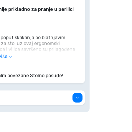
ije prikladno za pranje u perilici
 poput skakanja po blatnjavim
 za stol uz ovaj ergonomski
ica i vilica savršeno su prilagođene
jenje lakim i zabavnim. Nema više
više
e i prazni tanjuri! Jeste li spremni
aručite ovaj preslatki set već
film povezane Stolno posuđe!