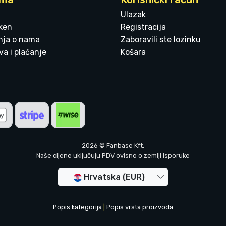
Ulazak
ken
Registracija
enja o nama
Zaboravili ste lozinku
a i plaćanje
Košara
2026 © Fanbase Kft.
Naše cijene uključuju PDV ovisno o zemlji isporuke
Hrvatska (EUR)
Popis kategorija
|
Popis vrsta proizvoda