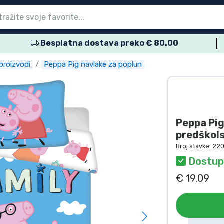
Besplatna dostava preko € 80.00
glavni izbornik
glavni izbornik
glavni izbornik
glavni izbornik
glavni izbornik
glavni izbornik
glavni izbornik
glavni izbornik
glavni izbornik
proizvodi
proizvodi
roizvodi
roizvodi
roizvodi
 proizvodi
 proizvodi
voda
proizvodi
Peppa Pig navlake za poplun
Peppa Pig
predškols
Broj stavke:
22
Dostu
€ 19.09