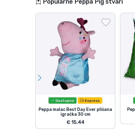
Popularne Peppa Pig stvari
Dostupno
Express
Peppa malac Best Day Ever plišana
Pep
igračka 30 cm
€ 15.44