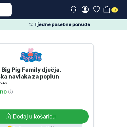
0
Tjedne posebne ponude
 Big Pig Family dječja,
ka navlaka za poplun
0943
pno
Dodaj u košaricu