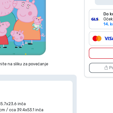
Do k
Oček
14. k
nite na sliku za povećanje
Po
5.7x23.6 inča
m / cca 39.4x53.1 inča