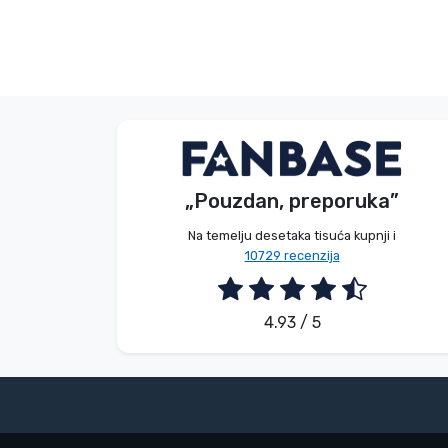
V. Éva
Kupac
„Pouzdan, preporuka”
2026. 08. 06.
Na temelju desetaka tisuća kupnji i
10729 recenzija
4.93 / 5