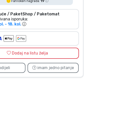
FanToken nagrada:
19
uće / PaketShop / Paketomat
ivana isporuka:
ol. - 18. kol.
Dodaj na listu želja
dijeli
imam jedno pitanje