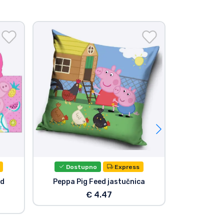
Novi
Dostupno
Express
od
Peppa Pig Feed jastučnica
Peppa Pig 
Figura
€ 4.47