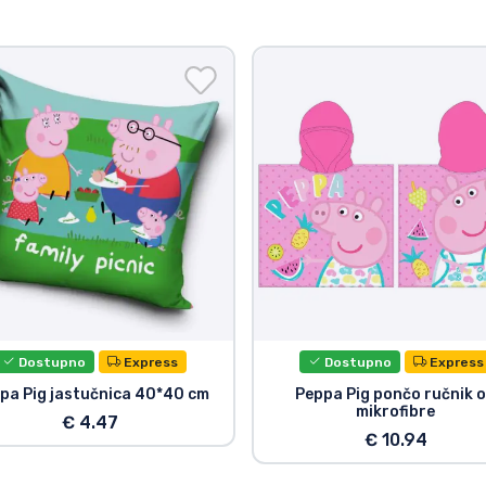
Dostupno
Express
Dostupno
Express
pa Pig jastučnica 40*40 cm
Peppa Pig pončo ručnik 
mikrofibre
€ 4.47
€ 10.94