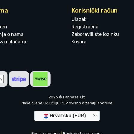
ama
Korisnički račun
Ulazak
ken
Registracija
enja o nama
Zaboravili ste lozinku
a i plaćanje
Košara
2026 © Fanbase Kft.
Naše cijene uključuju PDV ovisno o zemlji isporuke
Hrvatska (EUR)
Popis kategorija
|
Popis vrsta proizvoda