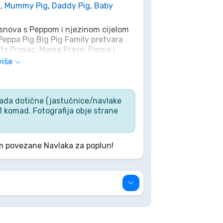
g
,
Mummy Pig
,
Daddy Pig
,
Baby
snova s Peppom i njezinom cijelom
 Peppa Pig Big Pig Family pretvara
ta Prasac, Mama Prase, Peppa i
mališana. Izrađena od mekanog i
više
ni odmor u vrtiću ili tople noći
je i najslađe snove, jer u krugu
mada dotične (jastučnice/navlake
1 komad. Fotografija obje strane
lm povezane Navlaka za poplun!