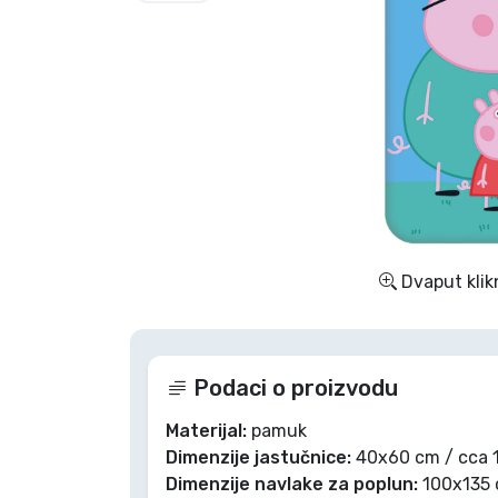
TV serija proizvodi
Film proizvodi
Crtani proizvodi
Anime proizvodi
Dvaput klik
Gamer proizvodi
Sportski proizvodi
Podaci o proizvodu
Glazbeni proizvodi
Materijal:
pamuk
Dimenzije jastučnice:
40x60 cm / cca 1
Dimenzije navlake za poplun:
100x135 c
Vrste proizvoda