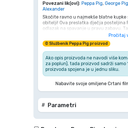
Povezani lik(ovi)
:
Peppa Pig
,
George Pi
Alexander
Marke
Skočite ravno u najmekše blatne kupke 
obitelji! Ova preslatka dječja posteljina
odlazak na spavanje u pravu zabavu. Ta
George spremni su čuvati snove vašeg 
Pročitaj 
nježnog pamuka, savršena je za popodnev
© Službenik Peppa Pig proizvod
kod kuće. Pripremite se za veselo roktan
obitelji svaka je noć čarobna!
Ako opis proizvoda ne navodi više ko
za poplun), tada proizvod sadrži samo 
proizvoda spojena je u jednu sliku.
Nabavite svoje omiljene Crtani fi
Parametri