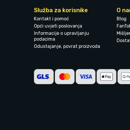
Služba za korisnike
O n
Kontakt i pomoć
Blog
Opći uvjeti poslovanja
FanTo
Informacije o upravljanju
Mišlj
podacima
Dostav
Odustajanje, povrat proizvoda