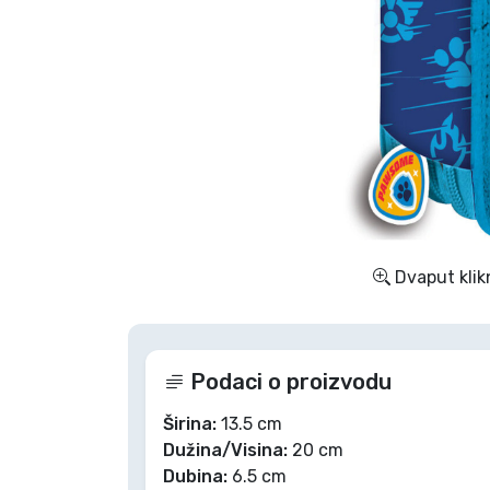
TV serija proizvodi
Film proizvodi
Crtani proizvodi
Anime proizvodi
Dvaput klik
Gamer proizvodi
Sportski proizvodi
Podaci o proizvodu
Glazbeni proizvodi
Širina:
13.5 cm
Dužina/Visina:
20 cm
Dubina:
6.5 cm
Vrste proizvoda