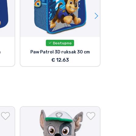
Dostupno
m
Paw Patrol 3D ruksak 30 cm
Paw Patro
€ 12.63