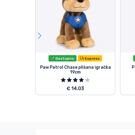
Dostupno
Express
Paw Patrol Chase plišana igračka
P
19cm
€ 14.03