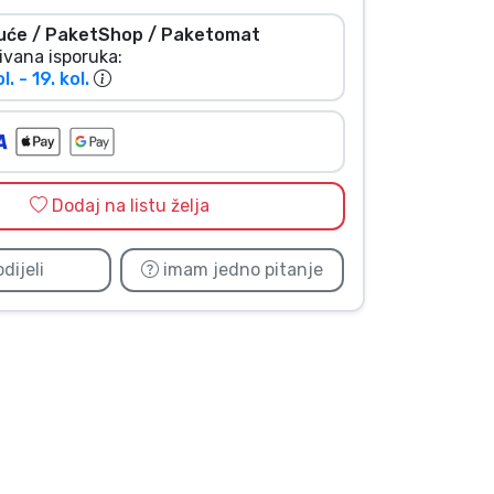
uće / PaketShop / Paketomat
ivana isporuka:
l. - 19. kol.
Dodaj na listu želja
dijeli
imam jedno pitanje