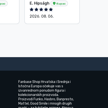
E. Hipságh
Bez ime
pac
Kupac
2026. 08. 06.
2026. 08.
Fanbase Shop Hrvatska i Srednja i
Istočna Europa očekuje vas s
izvanrednom ponudom figura i
kolekcionarskih proizvoda.
Proizvodi Funko, Hasbro, Banpresto,
Mattel, Good Smile i mnogih drugih
marki – za ljubitelje animea, filmova,