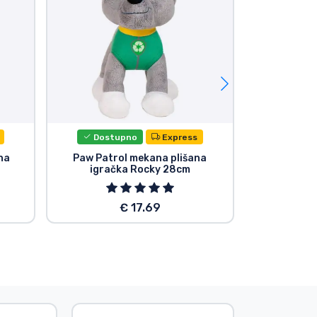
Dostupno
Express
Dost
na
Paw Patrol mekana plišana
Paw Patrol 
igračka Rocky 28cm
€ 17.69