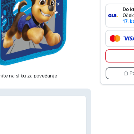
Do k
Oček
17. ko
Po
nite na sliku za povećanje