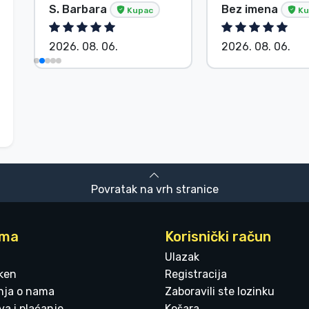
S. Barbara
Bez imena
Kupac
Ku
2026. 08. 06.
2026. 08. 06.
Povratak na vrh stranice
ama
Korisnički račun
Ulazak
ken
Registracija
enja o nama
Zaboravili ste lozinku
a i plaćanje
Košara