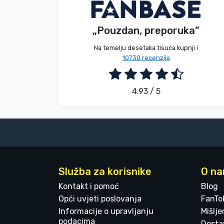
V. Éva
Kupac
„Pouzdan, preporuka”
2026. 08. 06.
Na temelju desetaka tisuća kupnji i
10730 recenzija
4.93 / 5
Služba za korisnike
O n
Kontakt i pomoć
Blog
Opći uvjeti poslovanja
FanTo
Informacije o upravljanju
Mišlj
podacima
Dostav