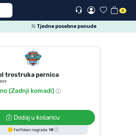
0
Tjedne posebne ponude
l trostruka pernica
899
o (Zadnji komadi)
Dodaj u košaricu
FanToken nagrada:
18