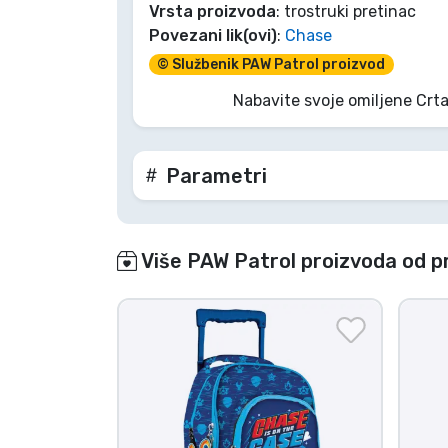
Vrsta proizvoda
: trostruki pretinac
Povezani lik(ovi)
:
Chase
Marke
© Službenik PAW Patrol proizvod
Nabavite svoje omiljene Crta
Parametri
Više PAW Patrol proizvoda od p